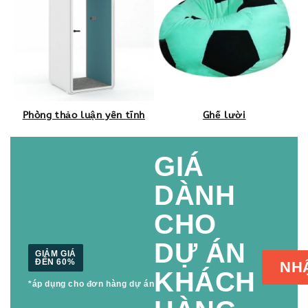
Phòng thảo luận yên tĩnh
Ghế lười
GIÁ
DÀNH
CHO
DỰ ÁN
GIẢM GIÁ
ĐẾN 60%
NH
KHÁCH
*áp dụng cho đơn hàng dự án