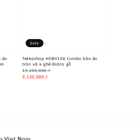
Sale
 ăn
Tekkashop HOBV106 Combo bàn ăn
ệm
tròn và 4 ghế Bistro gỗ
Regular
15,200,000 ₫
price
Sale
9,120,000 ₫
price
p Viet Nam