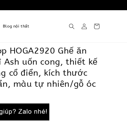
Blog nội thất
op HOGA2920 Ghế ăn
ì Ash uốn cong, thiết kế
g cổ điển, kích thước
ẩn, màu tự nhiên/gỗ óc