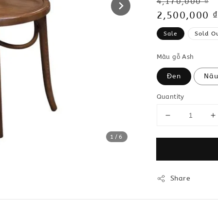
Regular
4,170,000 ₫
price
Sale
2,500,000 ₫
price
Sale
Sold O
Màu gỗ Ash
Đen
Nâu
Quantity
1
/6
Share