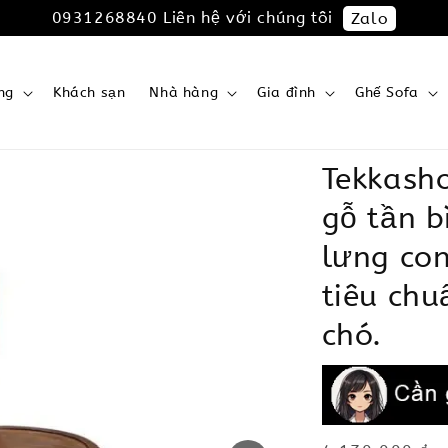
0931268840 Liên hệ với chúng tôi
Zalo
ng
Khách sạn
Nhà hàng
Gia đình
Ghế Sofa
Tekkash
gỗ tần b
lưng con
tiêu chu
chó.