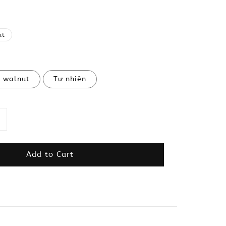
ut
 walnut
Tự nhiên
Add to Cart