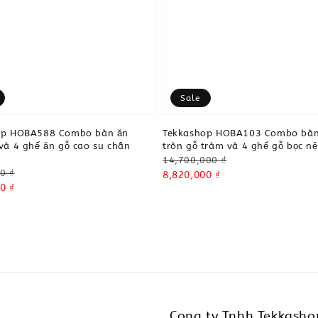
Sale
op HOBA588 Combo bàn ăn
Tekkashop HOBA103 Combo bàn
và 4 ghế ăn gỗ cao su chân
tròn gỗ tràm và 4 ghế gỗ bọc n
Regular
14,700,000 ₫
0 ₫
price
Sale
8,820,000 ₫
0 ₫
price
Cong ty Tnhh Tekkasho