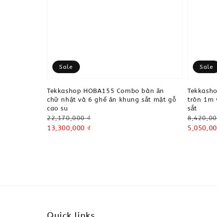
Sale
Sale
Tekkashop HOBA155 Combo bàn ăn
Tekkash
chữ nhật và 6 ghế ăn khung sắt mặt gỗ
tròn 1m 
cao su
sắt
Regular
Regular
22,170,000 ₫
8,420,00
price
Sale
13,300,000 ₫
price
Sale
5,050,00
price
price
Quick links