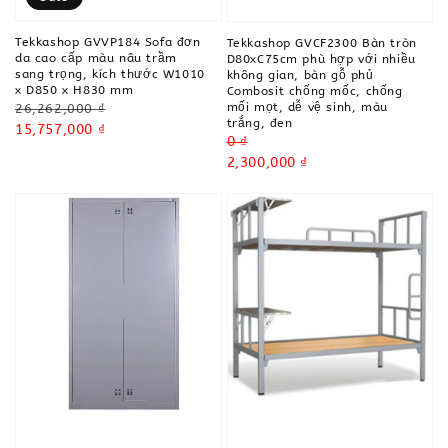
Tekkashop GVVP184 Sofa đơn
Tekkashop GVCF2300 Bàn tròn
da cao cấp màu nâu trầm
D80xC75cm phù hợp với nhiều
sang trọng, kích thước W1010
không gian, bàn gỗ phủ
x D850 x H830 mm
Combosit chống mốc, chống
mối mọt, dễ vệ sinh, màu
Regular
26,262,000 ₫
trắng, đen
price
Sale
15,757,000 ₫
Regular
0 ₫
price
price
Sale
2,300,000 ₫
price