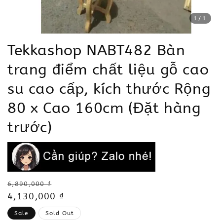
1
/1
Tekkashop NABT482 Bàn
trang điểm chất liệu gỗ cao
su cao cấp, kích thước Rộng
80 x Cao 160cm (Đặt hàng
trước)
Regular
6,890,000 ₫
price
Sale
4,130,000 ₫
price
Sale
Sold Out