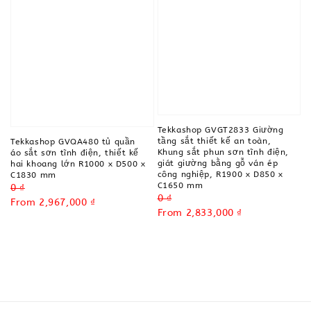
Tekkashop GVGT2833 Giường
tầng sắt thiết kế an toàn,
Tekkashop GVQA480 tủ quần
Khung sắt phun sơn tĩnh điện,
áo sắt sơn tĩnh điện, thiết kế
giát giường bằng gỗ ván ép
hai khoang lớn R1000 x D500 x
công nghiệp, R1900 x D850 x
C1830 mm
C1650 mm
Regular
0 ₫
Regular
0 ₫
price
Sale
From
2,967,000 ₫
price
Sale
From
2,833,000 ₫
price
price