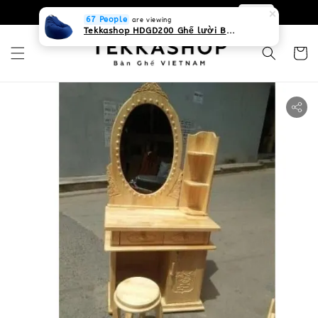
0931268840 Liên hệ với chúng tôi
Zalo
67 People
are viewing
Tekkashop HDGD200 Ghế lười Beanbag form truyền thống, chất liệu Olefin canvas kháng nước, màu xanh biển, có thể sử dụng trong nhà và cả ngoài trời, có quai xách