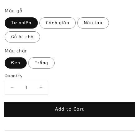
Màu gỗ
Tự nhiên
Cánh gián
Nâu lau
Gỗ óc chó
Màu chân
Đen
Trắng
Quantity
Add to Cart