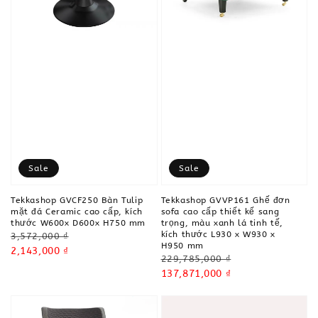
Sale
Sale
Tekkashop GVCF250 Bàn Tulip
Tekkashop GVVP161 Ghế đơn
mặt đá Ceramic cao cấp, kích
sofa cao cấp thiết kế sang
thước W600x D600x H750 mm
trọng, màu xanh lá tinh tế,
kích thước L930 x W930 x
Regular
3,572,000 ₫
H950 mm
price
Sale
2,143,000 ₫
Regular
229,785,000 ₫
price
price
Sale
137,871,000 ₫
price