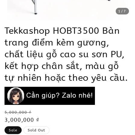
1
/7
Tekkashop HOBT3500 Bàn
trang điểm kèm gương,
chất liệu gỗ cao su sơn PU,
kết hợp chân sắt, màu gỗ
tự nhiên hoặc theo yêu cầu.
Regular
5,000,000 ₫
price
Sale
3,000,000 ₫
price
Sale
Sold Out