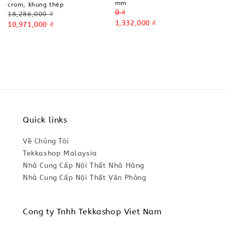
mm
crom, khung thép
Regular
0 ₫
Regular
18,286,000 ₫
price
Sale
1,332,000 ₫
price
Sale
10,971,000 ₫
price
price
Quick links
Về Chúng Tôi
Tekkashop Malaysia
Nhà Cung Cấp Nội Thất Nhà Hàng
Nhà Cung Cấp Nội Thất Văn Phòng
Cong ty Tnhh Tekkashop Viet Nam