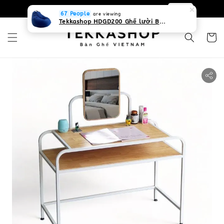
0931268840 Liên hệ với chúng tôi
Zalo
67 People
are viewing
Tekkashop HDGD200 Ghế lười Beanbag form truyền thống, chất liệu Olefin canvas kháng nước, màu xanh biển, có thể sử dụng trong nhà và cả ngoài trời, có quai xách