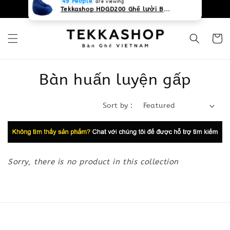
0931268840 Liên hệ với chúng tôi
Zalo
49 People
are viewing
Tekkashop HDGD200 Ghế lười Beanbag form truyền thống, chất liệu Olefin canvas kháng nước, màu xanh biển, có thể sử dụng trong nhà và cả ngoài trời, có quai xách
Bàn huấn luyện gấp
Sort by :
Sorry, there is no product in this collection