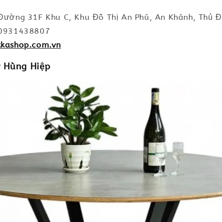
 Đường 31F Khu C, Khu Đô Thị An Phú, An Khánh, Thủ Đ
: 0931438807
kkashop.com.vn
y Hùng Hiệp