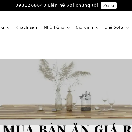
0931268840 Liên hệ với chúng tôi
Zalo
ng
Khách sạn
Nhà hàng
Gia đình
Ghế Sofa