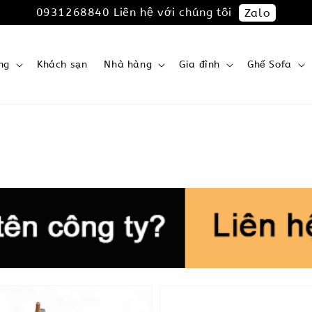
0931268840 Liên hệ với chúng tôi
Zalo
ng
Khách sạn
Nhà hàng
Gia đình
Ghế Sofa