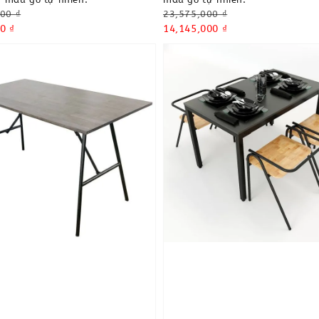
Regular
00 ₫
23,575,000 ₫
0 ₫
price
Sale
14,145,000 ₫
price