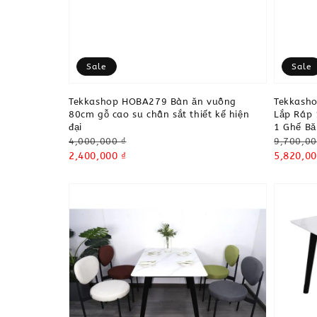
Sale
Sale
Tekkashop HOBA279 Bàn ăn vuông
Tekkash
80cm gỗ cao su chân sắt thiết kế hiện
Lắp Ráp
đại
1 Ghế B
Regular
Regular
4,000,000 ₫
9,700,00
price
Sale
2,400,000 ₫
price
Sale
5,820,00
price
price