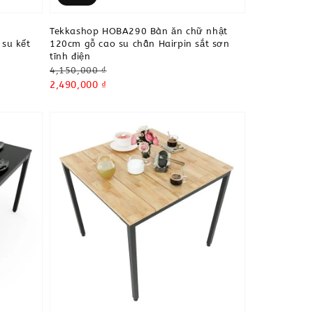
Tekkashop HOBA290 Bàn ăn chữ nhật
su kết
120cm gỗ cao su chân Hairpin sắt sơn
tĩnh điện
Regular
4,150,000 ₫
price
Sale
2,490,000 ₫
price