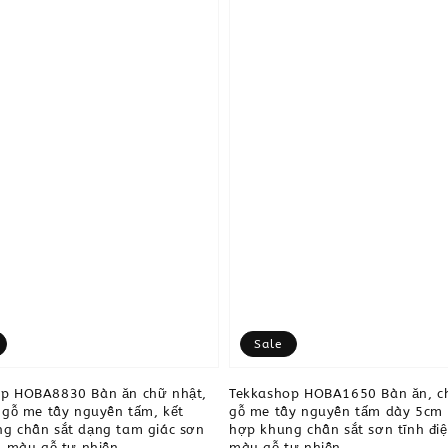
Sale
op HOBA8830 Bàn ăn chữ nhật,
Tekkashop HOBA1650 Bàn ăn, ch
u gỗ me tây nguyên tấm, kết
gỗ me tây nguyên tấm dày 5cm 
g chân sắt dạng tam giác sơn
hợp khung chân sắt sơn tĩnh điệ
n, màu gỗ tự nhiên.
màu gỗ tự nhiên.