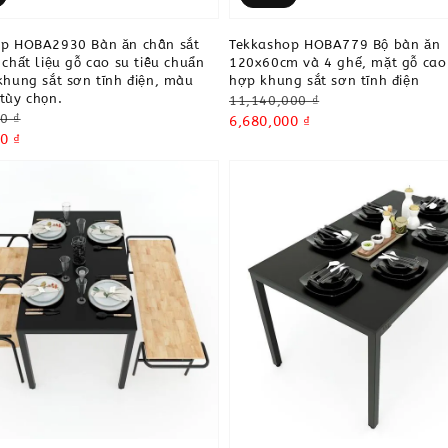
op HOBA2930 Bàn ăn chân sắt
Tekkashop HOBA779 Bộ bàn ăn
 chất liệu gỗ cao su tiêu chuẩn
120x60cm và 4 ghế, mặt gỗ cao 
khung sắt sơn tĩnh điện, màu
hợp khung sắt sơn tĩnh điện
tùy chọn.
Regular
11,140,000 ₫
0 ₫
price
Sale
6,680,000 ₫
0 ₫
price