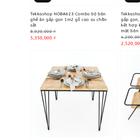
Tekkashop HOBA623 Combo bộ bàn
Tekkash
ghế ăn gấp gọn 1m2 gỗ cao su chân
gấp gọn,
sắt
kết hợp 
mặt bàn 
Regular
8,920,000 ₫
Regular
4,200,00
price
Sale
5,350,000 ₫
price
Sale
2,520,00
price
price