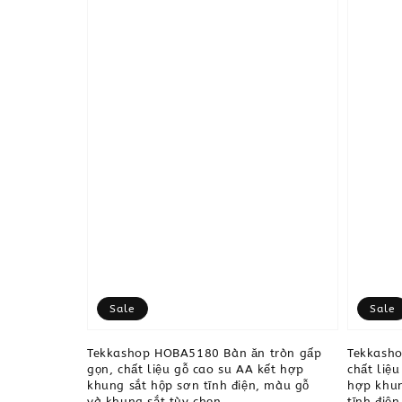
Sale
Sale
Tekkashop HOBA5180 Bàn ăn tròn gấp
Tekkash
gọn, chất liệu gỗ cao su AA kết hợp
chất liệ
khung sắt hộp sơn tĩnh điện, màu gỗ
hợp khun
và khung sắt tùy chọn.
tĩnh điệ