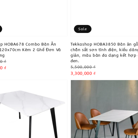
Sale
op HOBA678 Combo Bàn Ăn
Tekkashop HOBA3850 Bàn ăn gỗ
 120x70cm Kèm 2 Ghế Đơn Và
chân sắt sơn tĩnh điện, kiểu dá
ăng
giản, màu bàn đa dạng kết hợp
đen.
0 ₫
Regular
5,500,000 ₫
0 ₫
price
Sale
3,300,000 ₫
price