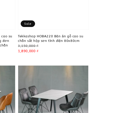
Sale
 cao su
Tekkashop HOBA220 Bàn ăn gỗ cao su
ng đơn
chân sắt hộp sơn tĩnh điện 80x80cm
 chân
Regular
3,150,000 ₫
price
Sale
1,890,000 ₫
price