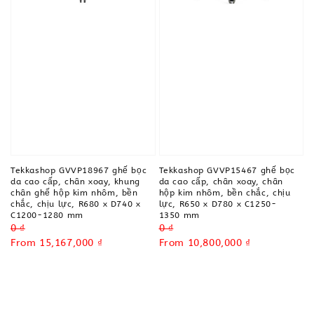
Tekkashop GVVP18967 ghế bọc
Tekkashop GVVP15467 ghế bọc
da cao cấp, chân xoay, khung
da cao cấp, chân xoay, chân
chân ghế hộp kim nhôm, bền
hộp kim nhôm, bền chắc, chịu
chắc, chịu lực, R680 x D740 x
lực, R650 x D780 x C1250-
C1200-1280 mm
1350 mm
Regular
0 ₫
Regular
0 ₫
price
Sale
From
15,167,000 ₫
price
Sale
From
10,800,000 ₫
price
price