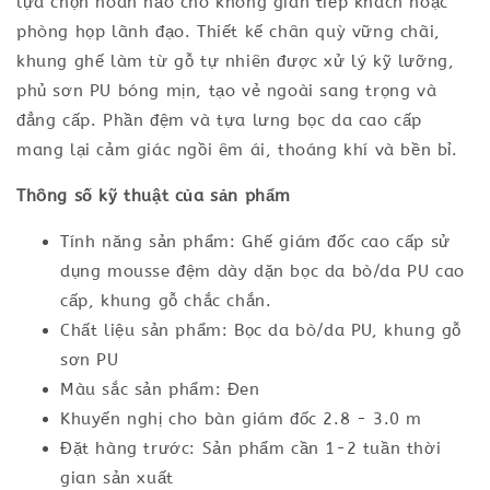
lựa chọn hoàn hảo cho không gian tiếp khách hoặc
phòng họp lãnh đạo. Thiết kế chân quỳ vững chãi,
khung ghế làm từ gỗ tự nhiên được xử lý kỹ lưỡng,
phủ sơn PU bóng mịn, tạo vẻ ngoài sang trọng và
đẳng cấp. Phần đệm và tựa lưng bọc da cao cấp
mang lại cảm giác ngồi êm ái, thoáng khí và bền bỉ.
Thông số kỹ thuật của sản phẩm
Tính năng sản phẩm: Ghế giám đốc cao cấp sử
dụng mousse đệm dày dặn bọc da bò/da PU cao
cấp, khung gỗ chắc chắn.
Chất liệu sản phẩm: Bọc da bò/da PU, khung gỗ
sơn PU
Màu sắc sản phẩm: Đen
Khuyến nghị cho bàn giám đốc 2.8 - 3.0 m
Đặt hàng trước: Sản phẩm cần 1-2 tuần thời
gian sản xuất