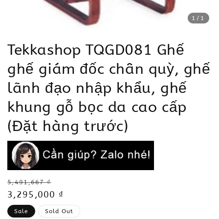
1
/1
Tekkashop TQGD081 Ghế
ghế giám đốc chân quỳ, ghế
lãnh đạo nhập khẩu, ghế
khung gỗ bọc da cao cấp
(Đặt hàng trước)
Regular
5,491,667 ₫
price
Sale
3,295,000 ₫
price
Sale
Sold Out