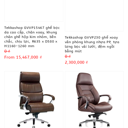
Tekkashop GVVP15467 ghế bọc
da cao cấp, chân xoay, khung
chân ghế hộp kim nhôm, bền
Tekkashop GVVP230 ghế xoay
chắc, chịu lực, R635 x D580 x
văn phòng khung nhựa PP, tựa
H1160-1260 mm
lưng bọc vải lưới, đệm ngồi
Regular
0 ₫
bằng mút
Regular
0 ₫
price
Sale
From
15,467,000 ₫
price
Sale
2,300,000 ₫
price
price