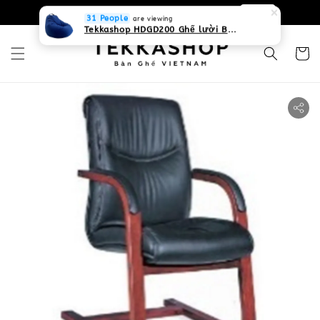
0931268840 Liên hệ với chúng tôi
Zalo
31 People
are viewing
Tekkashop HDGD200 Ghế lười Beanbag form truyền thống, chất liệu Olefin canvas kháng nước, màu xanh biển, có thể sử dụng trong nhà và cả ngoài trời, có quai xách