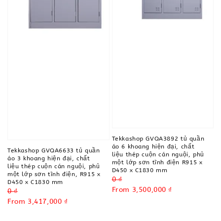
Tekkashop GVQA3892 tủ quần
áo 6 khoang hiện đại, chất
Tekkashop GVQA6633 tủ quần
liệu thép cuộn cán nguội, phủ
áo 3 khoang hiện đại, chất
một lớp sơn tĩnh điện R915 x
liệu thép cuộn cán nguội, phủ
D450 x C1830 mm
một lớp sơn tĩnh điện, R915 x
Regular
0 ₫
D450 x C1830 mm
price
Sale
From
3,500,000 ₫
Regular
0 ₫
price
price
Sale
From
3,417,000 ₫
price