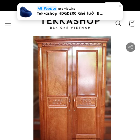
0931268840 Liên hệ với chúng tôi
Zalo
48 People
are viewing
Tekkashop HDGD200 Ghế lười Beanbag form truyền thống, chất liệu Olefin canvas kháng nước, màu xanh biển, có thể sử dụng trong nhà và cả ngoài trời, có quai xách