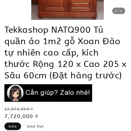
1
/1
Tekkashop NATQ900 Tủ
quần áo 1m2 gỗ Xoan Đào
tự nhiên cao cấp, kích
thước Rộng 120 x Cao 205 x
Sâu 60cm (Đặt hàng trước)
Regular
12,870,000 ₫
price
Sale
7,720,000 ₫
price
Sale
Sold Out