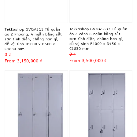
Tekkashop GVQA5833 Tủ quần
Tekkashop GVQA315 Tủ quần
áo 2 cánh 6 ngăn bằng sắt
áo 2 khoang, 4 ngăn bằng sắt
sơn tĩnh điện, chống han gỉ,
sơn tĩnh điện, chống han gỉ,
dễ vệ sinh R1000 x D450 x
dễ vệ sinh R1000 x D500 x
C1830 mm
C1830 mm
Regular
0 ₫
Regular
0 ₫
price
Sale
From
3,500,000 ₫
price
Sale
From
3,150,000 ₫
price
price