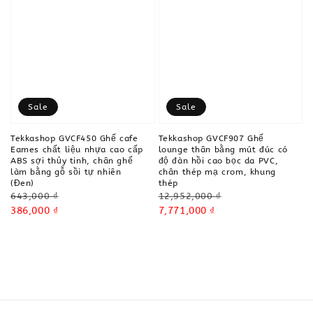
Sale
Sale
Tekkashop GVCF450 Ghế cafe
Tekkashop GVCF907 Ghế
Eames chất liệu nhựa cao cấp
lounge thân bằng mút đúc có
ABS sợi thủy tinh, chân ghế
độ đàn hồi cao bọc da PVC,
làm bằng gỗ sồi tự nhiên
chân thép mạ crom, khung
(Đen)
thép
Regular
Regular
643,000 ₫
12,952,000 ₫
price
Sale
386,000 ₫
price
Sale
7,771,000 ₫
price
price