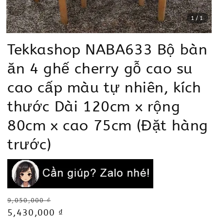
1
/1
Tekkashop NABA633 Bộ bàn
ăn 4 ghế cherry gỗ cao su
cao cấp màu tự nhiên, kích
thước Dài 120cm x rộng
80cm x cao 75cm (Đặt hàng
trước)
Regular
9,050,000 ₫
price
Sale
5,430,000 ₫