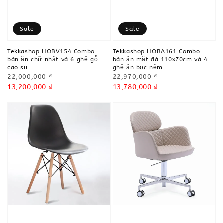
Sale
Sale
Tekkashop HOBV154 Combo
Tekkashop HOBA161 Combo
bàn ăn chữ nhật và 6 ghế gỗ
bàn ăn mặt đá 110x70cm và 4
cao su
ghế ăn bọc nệm
Regular
Regular
22,000,000 ₫
22,970,000 ₫
price
Sale
13,200,000 ₫
price
Sale
13,780,000 ₫
price
price