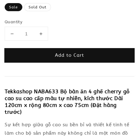
price
Sale
Sold Out
Quantity
Add to Cart
Tekkashop NABA633 Bộ bàn ăn 4 ghế cherry gỗ
cao su cao cấp màu tự nhiên, kích thước Dài
120cm x rộng 80cm x cao 75cm (Đặt hàng
trước)
Sự kết hợp giữa gỗ cao su bền bỉ và thiết kế tinh tế
làm cho bộ sản phẩm này không chỉ là một món đồ