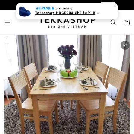
0931268840 Liên hệ với chúng tôi
Zalo
40 People
are viewing
Tekkashop HDGD200 Ghế lười Beanbag form truyền thống, chất liệu Olefin canvas kháng nước, màu xanh biển, có thể sử dụng trong nhà và cả ngoài trời, có quai xách