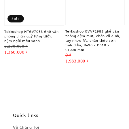
Sale
Tekkashop GVVP1983 ghế văn
Tekkashop HTGV7058 Ghế văn
phòng đệm mút, chân cố định,
phòng chân quỳ lưng lưới,
tay nhựa PA, chân thép sơn
nệm ngồi màu xanh
tĩnh điện, R490 x D510 x
Regular
2,270,000 ₫
C1000 mm
price
Sale
1,360,000 ₫
Regular
0 ₫
price
price
Sale
1,983,000 ₫
price
Quick links
Về Chúng Tôi