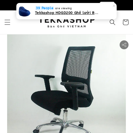
0931268840 Liên hệ với chúng tôi
Zalo
39 People
are viewing
Tekkashop HDGD200 Ghế lười Beanbag form truyền thống, chất liệu Olefin canvas kháng nước, màu xanh biển, có thể sử dụng trong nhà và cả ngoài trời, có quai xách