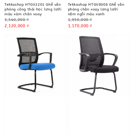
Tekkashop HTGV2201 Ghế văn
Tekkashop HTGV8008 Ghế văn
phòng công thái học lưng lưới
phòng chân xoay lưng lưới
màu xám chân xoay
nệm ngồi màu xanh
Regular
Regular
3,540,000 ₫
1,950,000 ₫
price
Sale
2,120,000 ₫
price
Sale
1,170,000 ₫
price
price