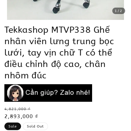
1
/2
Tekkashop MTVP338 Ghế
nhân viên lưng trung bọc
lưới, tay vịn chữ T có thể
điều chỉnh độ cao, chân
nhôm đúc
Regular
4,821,000 ₫
price
Sale
2,893,000 ₫
price
Sale
Sold Out