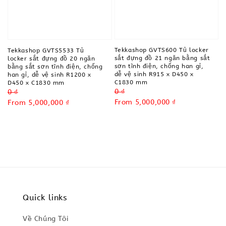
Tekkashop GVTS600 Tủ locker
Tekkashop GVTS5533 Tủ
sắt đựng đồ 21 ngăn bằng sắt
locker sắt đựng đồ 20 ngăn
sơn tĩnh điện, chống han gỉ,
bằng sắt sơn tĩnh điện, chống
dễ vệ sinh R915 x D450 x
han gỉ, dễ vệ sinh R1200 x
C1830 mm
D450 x C1830 mm
Regular
0 ₫
Regular
0 ₫
price
Sale
From
5,000,000 ₫
price
Sale
From
5,000,000 ₫
price
price
Quick links
Về Chúng Tôi