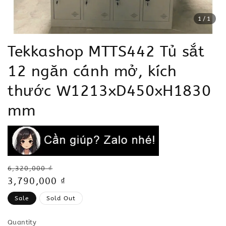
1
/1
Tekkashop MTTS442 Tủ sắt
12 ngăn cánh mở, kích
thước W1213xD450xH1830
mm
Regular
6,320,000 ₫
price
Sale
3,790,000 ₫
price
Sale
Sold Out
Quantity