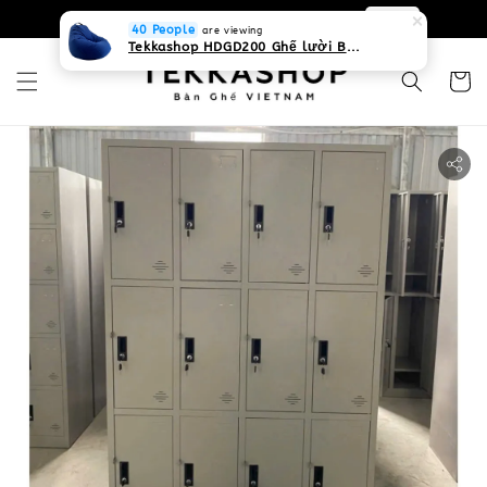
0931268840 Liên hệ với chúng tôi
Zalo
40 People
are viewing
Tekkashop HDGD200 Ghế lười Beanbag form truyền thống, chất liệu Olefin canvas kháng nước, màu xanh biển, có thể sử dụng trong nhà và cả ngoài trời, có quai xách