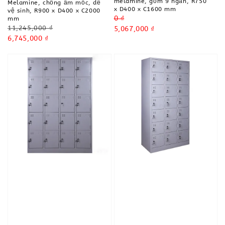
melamine, gồm 9 ngăn, R750
Melamine, chống ẩm mốc, dễ
x D400 x C1600 mm
vệ sinh, R900 x D400 x C2000
Regular
0 ₫
mm
Regular
11,245,000 ₫
price
Sale
5,067,000 ₫
price
Sale
6,745,000 ₫
price
price