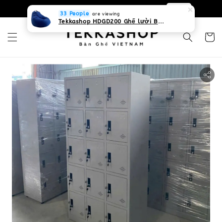
0931268840 Liên hệ với chúng tôi
Zalo
33 People
are viewing
Tekkashop HDGD200 Ghế lười Beanbag form truyền thống, chất liệu Olefin canvas kháng nước, màu xanh biển, có thể sử dụng trong nhà và cả ngoài trời, có quai xách