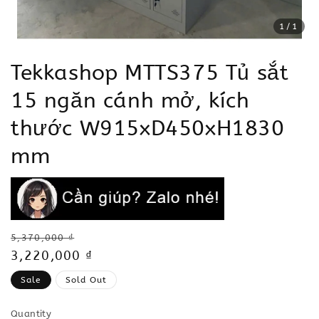
1
/1
Tekkashop MTTS375 Tủ sắt
15 ngăn cánh mở, kích
thước W915xD450xH1830
mm
Regular
5,370,000 ₫
price
Sale
3,220,000 ₫
price
Sale
Sold Out
Quantity