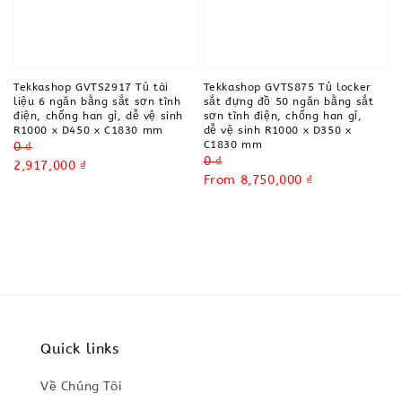
Tekkashop GVTS2917 Tủ tài
Tekkashop GVTS875 Tủ locker
liệu 6 ngăn bằng sắt sơn tĩnh
sắt đựng đồ 50 ngăn bằng sắt
điện, chống han gỉ, dễ vệ sinh
sơn tĩnh điện, chống han gỉ,
R1000 x D450 x C1830 mm
dễ vệ sinh R1000 x D350 x
C1830 mm
Regular
0 ₫
Regular
0 ₫
price
Sale
2,917,000 ₫
price
Sale
From
8,750,000 ₫
price
price
Quick links
Về Chúng Tôi