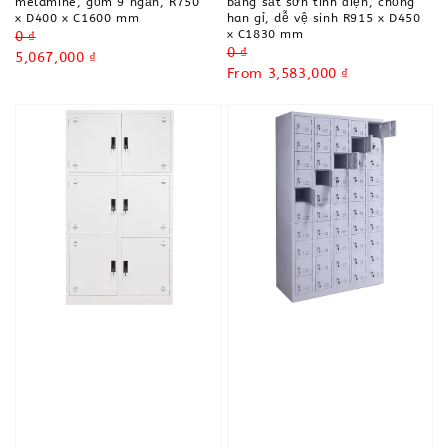
melamine, gồm 9 ngăn, R750
bằng sắt sơn tĩnh điện, chống
x D400 x C1600 mm
han gỉ, dễ vệ sinh R915 x D450
x C1830 mm
Regular
0 ₫
Regular
0 ₫
price
Sale
5,067,000 ₫
price
Sale
From
3,583,000 ₫
price
price