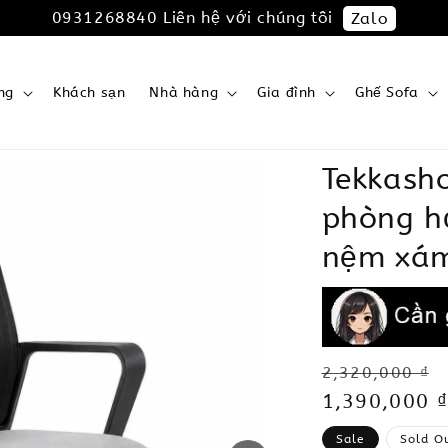
0931268840 Liên hệ với chúng tôi
Zalo
ng
Khách sạn
Nhà hàng
Gia đình
Ghế Sofa
Tekkash
phòng h
nệm xá
Regular
2,320,000 ₫
price
Sale
1,390,000 ₫
price
Sale
Sold O