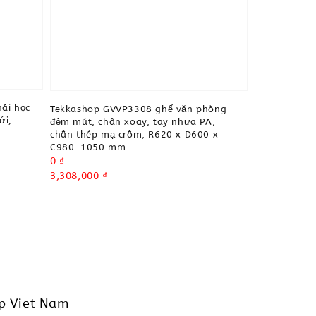
ái học
Tekkashop GVVP3308 ghế văn phòng
ới,
đệm mút, chân xoay, tay nhựa PA,
chân thép mạ crôm, R620 x D600 x
C980-1050 mm
Regular
0 ₫
price
Sale
3,308,000 ₫
price
p Viet Nam