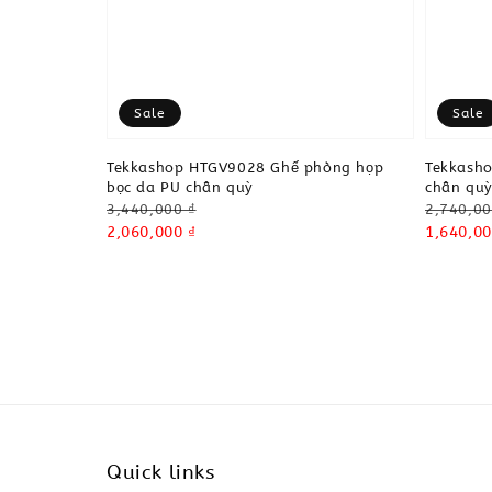
Sale
Sale
Tekkashop HTGV9028 Ghế phòng họp
Tekkash
bọc da PU chân quỳ
chân quỳ
Regular
Regular
3,440,000 ₫
2,740,00
price
Sale
2,060,000 ₫
price
Sale
1,640,00
price
price
Quick links