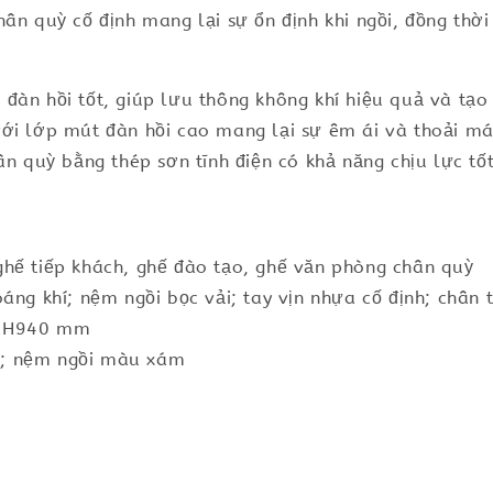
ân quỳ cố định mang lại sự ổn định khi ngồi, đồng thời
đàn hồi tốt, giúp lưu thông không khí hiệu quả và tạo
ới lớp mút đàn hồi cao mang lại sự êm ái và thoải mái.
ân quỳ bằng thép sơn tĩnh điện có khả năng chịu lực tố
hế tiếp khách, ghế đào tạo, ghế văn phòng chân quỳ
áng khí; nệm ngồi bọc vải; tay vịn nhựa cố định; chân t
x H940 mm
; nệm ngồi màu xám