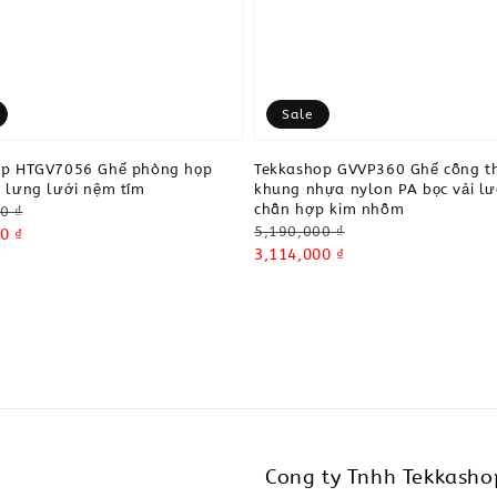
Sale
op HTGV7056 Ghế phòng họp
Tekkashop GVVP360 Ghế công th
 lưng lưới nệm tím
khung nhựa nylon PA bọc vải lư
chân hợp kim nhôm
0 ₫
Regular
5,190,000 ₫
0 ₫
price
Sale
3,114,000 ₫
price
Cong ty Tnhh Tekkasho