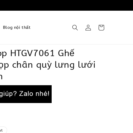
Blog nội thất
op HTGV7061 Ghế
ọp chân quỳ lưng lưới
m
ut