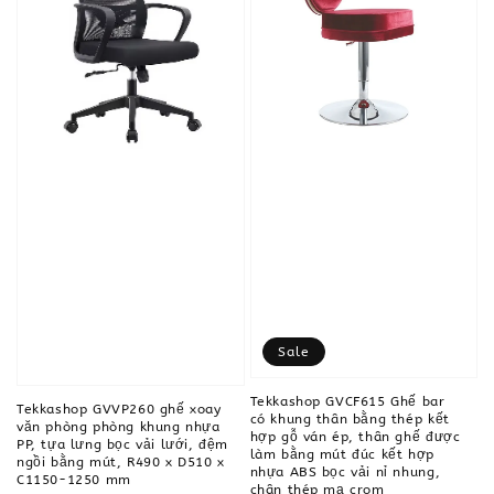
Sale
Tekkashop GVCF615 Ghế bar
Tekkashop GVVP260 ghế xoay
có khung thân bằng thép kết
văn phòng phòng khung nhựa
hợp gỗ ván ép, thân ghế được
PP, tựa lưng bọc vải lưới, đệm
làm bằng mút đúc kết hợp
ngồi bằng mút, R490 x D510 x
nhựa ABS bọc vải nỉ nhung,
C1150-1250 mm
chân thép mạ crom