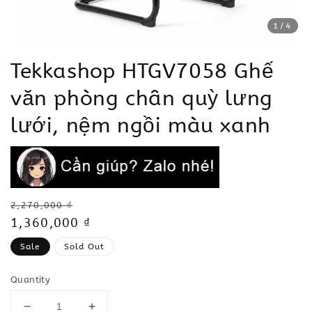
1
/4
Tekkashop HTGV7058 Ghế
văn phòng chân quỳ lưng
lưới, nệm ngồi màu xanh
Regular
2,270,000 ₫
price
Sale
1,360,000 ₫
price
Sale
Sold Out
Quantity