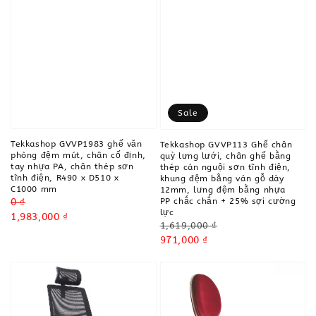
Sale
Tekkashop GVVP1983 ghế văn
Tekkashop GVVP113 Ghế chân
phòng đệm mút, chân cố định,
quỳ lưng lưới, chân ghế bằng
tay nhựa PA, chân thép sơn
thép cán nguội sơn tĩnh điện,
tĩnh điện, R490 x D510 x
khung đệm bằng ván gỗ dày
C1000 mm
12mm, lưng đệm bằng nhựa
Regular
0 ₫
PP chắc chắn + 25% sợi cường
lực
price
Sale
1,983,000 ₫
Regular
1,619,000 ₫
price
price
Sale
971,000 ₫
price