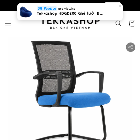
0931268840 Liên hệ với chúng tôi
Zalo
38 People
are viewing
Tekkashop HDGD200 Ghế lười Beanbag form truyền thống, chất liệu Olefin canvas kháng nước, màu xanh biển, có thể sử dụng trong nhà và cả ngoài trời, có quai xách