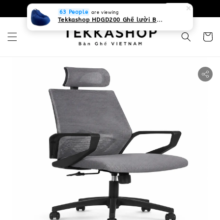
0931268840 Liên hệ với chúng tôi
Zalo
63 People
are viewing
Tekkashop HDGD200 Ghế lười Beanbag form truyền thống, chất liệu Olefin canvas kháng nước, màu xanh biển, có thể sử dụng trong nhà và cả ngoài trời, có quai xách