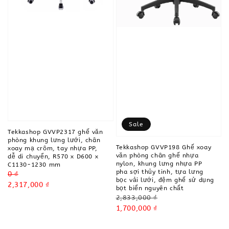
Sale
Tekkashop GVVP2317 ghế văn
phòng khung lưng lưới, chân
Tekkashop GVVP198 Ghế xoay
xoay mạ crôm, tay nhựa PP,
văn phòng chân ghế nhựa
dễ di chuyển, R570 x D600 x
nylon, khung lưng nhựa PP
C1130-1230 mm
pha sợi thủy tinh, tựa lưng
Regular
0 ₫
bọc vải lưới, đệm ghế sử dụng
price
Sale
2,317,000 ₫
bọt biển nguyên chất
price
Regular
2,833,000 ₫
price
Sale
1,700,000 ₫
price