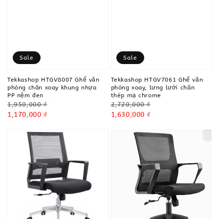
Sale
Sale
Tekkashop HTGV8007 Ghế văn
Tekkashop HTGV7061 Ghế văn
phòng chân xoay khung nhựa
phòng xoay, lưng lưới chân
PP nệm đen
thép mạ chrome
Regular
Regular
1,950,000 ₫
2,720,000 ₫
price
Sale
1,170,000 ₫
price
Sale
1,630,000 ₫
price
price