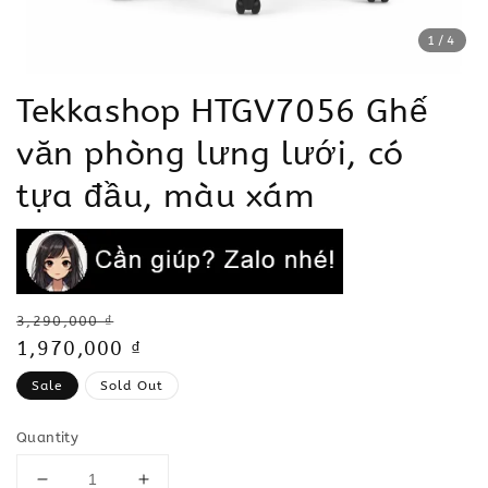
1
/4
Tekkashop HTGV7056 Ghế
văn phòng lưng lưới, có
tựa đầu, màu xám
Regular
3,290,000 ₫
price
Sale
1,970,000 ₫
price
Sale
Sold Out
Quantity