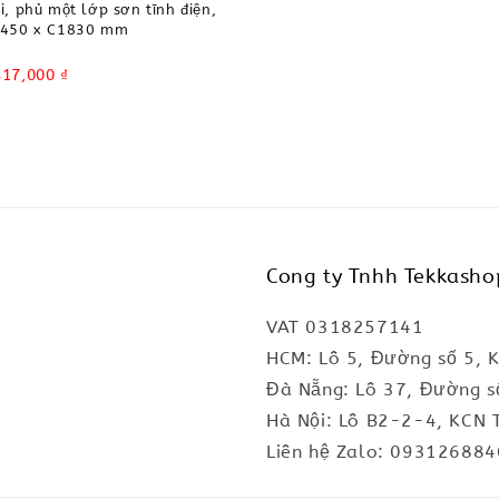
i, phủ một lớp sơn tĩnh điện,
D450 x C1830 mm
417,000 ₫
Cong ty Tnhh Tekkasho
VAT 0318257141
HCM: Lô 5, Đường số 5, 
Đà Nẵng: Lô 37, Đường s
Hà Nội: Lô B2-2-4, KCN 
Liên hệ Zalo: 093126884