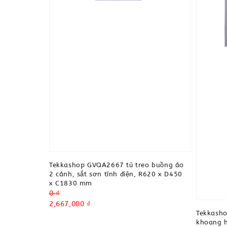
Tekkashop GVQA2667 tủ treo buồng áo
2 cánh, sắt sơn tĩnh điện, R620 x D450
x C1830 mm
Regular
0 ₫
price
Sale
2,667,000 ₫
Tekkash
price
khoang h