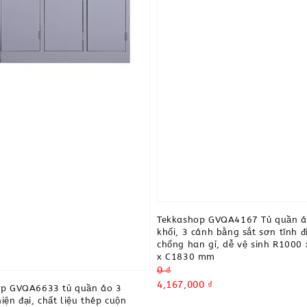
Tekkashop GVQA4167 Tủ quần á
khối, 3 cánh bằng sắt sơn tĩnh đ
chống han gỉ, dễ vệ sinh R1000
x C1830 mm
Regular
0 ₫
price
Sale
4,167,000 ₫
op GVQA6633 tủ quần áo 3
price
iện đại, chất liệu thép cuộn