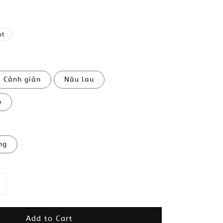
ut
Cánh gián
Nâu lau
ó
ng
Add to Cart