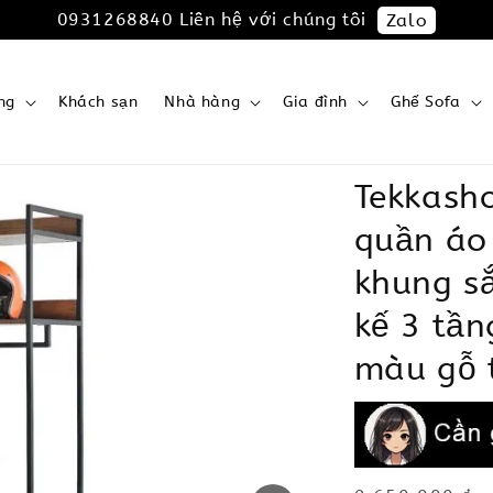
0931268840 Liên hệ với chúng tôi
Zalo
ng
Khách sạn
Nhà hàng
Gia đình
Ghế Sofa
Tekkash
quần áo 
khung sắ
kế 3 tần
màu gỗ 