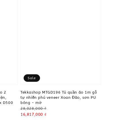
Sale
o 2
Tekkashop MTGD196 Tủ quần áo 1m gỗ
iện,
tự nhiên phủ veneer Xoan Đào, sơn PU
 x D500
bóng - mờ
Regular
28,028,000 ₫
price
Sale
16,817,000 ₫
price