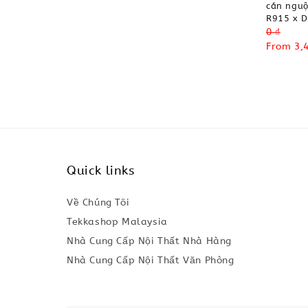
cán nguộ
R915 x 
Regular
0 ₫
price
Sale
From
3,
price
Quick links
Về Chúng Tôi
Tekkashop Malaysia
Nhà Cung Cấp Nội Thất Nhà Hàng
Nhà Cung Cấp Nội Thất Văn Phòng