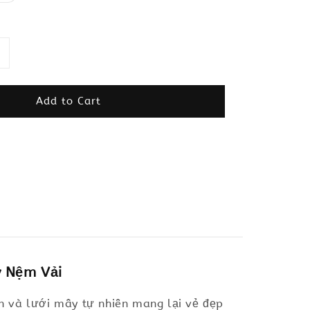
Add to Cart
y Nệm Vải
ắn và lưới mây tự nhiên mang lại vẻ đẹp