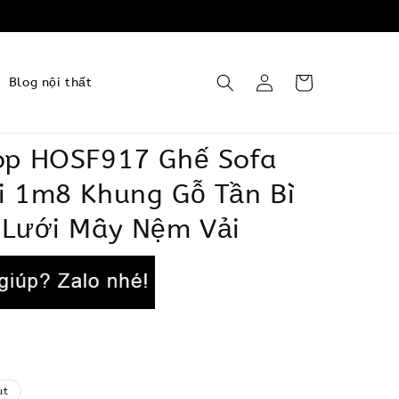
Blog nội thất
op HOSF917 Ghế Sofa
i 1m8 Khung Gỗ Tần Bì
 Lưới Mây Nệm Vải
ut