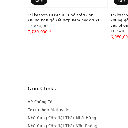
Sale
Sale
Tekkashop HOSF900 Ghế sofa đơn
Tekkash
khung nan gỗ kết hợp nệm bọc da PU
khung gỗ
vải, pho
Regular
12,870,000 ₫
Regular
10,140,0
price
Sale
7,720,000 ₫
price
Sale
6,080,00
price
price
Quick links
Về Chúng Tôi
Tekkashop Malaysia
Nhà Cung Cấp Nội Thất Nhà Hàng
Nhà Cung Cấp Nội Thất Văn Phòng