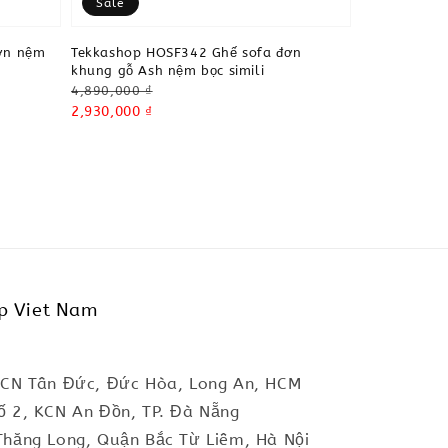
Sale
ơn nệm
Tekkashop HOSF342 Ghế sofa đơn
khung gỗ Ash nệm bọc simili
Regular
4,890,000 ₫
price
Sale
2,930,000 ₫
price
p Viet Nam
KCN Tân Đức, Đức Hòa, Long An, HCM
ố 2, KCN An Đồn, TP. Đà Nẵng
Thăng Long, Quận Bắc Từ Liêm, Hà Nội