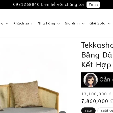
0931268840 Liên hệ với chúng tôi
Zalo
ng
Khách sạn
Nhà hàng
Gia đình
Ghế Sofa
Tekkash
Băng Dà
Kết Hợp
Regular
13,100,000 ₫
price
Sale
7,860,000 ₫
price
Sale
Sold O