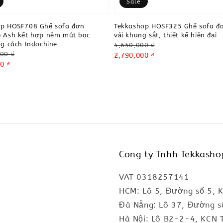
Sale
op HOSF708 Ghế sofa đơn
Tekkashop HOSF325 Ghế sofa đ
 Ash kết hợp nệm mút bọc
vải khung sắt, thiết kế hiện đại
ng cách Indochine
Regular
4,650,000 ₫
00 ₫
price
Sale
2,790,000 ₫
0 ₫
price
Cong ty Tnhh Tekkasho
VAT 0318257141
HCM: Lô 5, Đường số 5, 
Đà Nẵng: Lô 37, Đường s
Hà Nội: Lô B2-2-4, KCN 