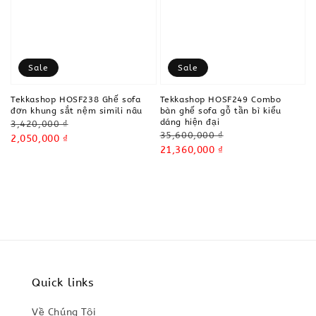
Sale
Sale
Tekkashop HOSF238 Ghế sofa
Tekkashop HOSF249 Combo
đơn khung sắt nệm simili nâu
bàn ghế sofa gỗ tần bì kiểu
dáng hiện đại
Regular
3,420,000 ₫
Regular
35,600,000 ₫
price
Sale
2,050,000 ₫
price
Sale
21,360,000 ₫
price
price
Quick links
Về Chúng Tôi