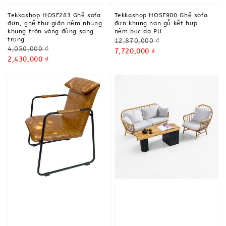
Tekkashop HOSF283 Ghế sofa
Tekkashop HOSF900 Ghế sofa
đơn, ghế thư giãn nệm nhung
đơn khung nan gỗ kết hợp
khung tròn vàng đồng sang
nệm bọc da PU
trọng
Regular
12,870,000 ₫
Regular
4,050,000 ₫
price
Sale
7,720,000 ₫
price
Sale
2,430,000 ₫
price
price