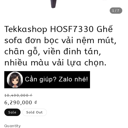
1
/7
Tekkashop HOSF7330 Ghế
sofa đơn bọc vải nệm mút,
chân gỗ, viền đinh tán,
nhiều màu vải lựa chọn.
Regular
10,490,000 ₫
price
Sale
6,290,000 ₫
price
Sale
Sold Out
Quantity