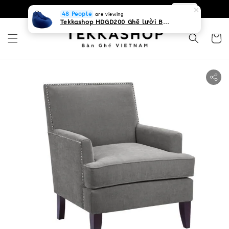
0931268840 Liên hệ với chúng tôi
Zalo
48 People
are viewing
Tekkashop HDGD200 Ghế lười Beanbag form truyền thống, chất liệu Olefin canvas kháng nước, màu xanh biển, có thể sử dụng trong nhà và cả ngoài trời, có quai xách