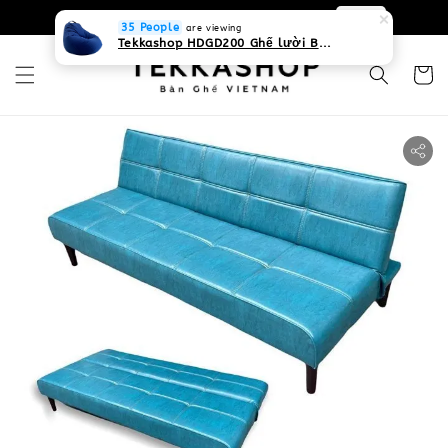
0931268840 Liên hệ với chúng tôi
Zalo
35 People
are viewing
Tekkashop HDGD200 Ghế lười Beanbag form truyền thống, chất liệu Olefin canvas kháng nước, màu xanh biển, có thể sử dụng trong nhà và cả ngoài trời, có quai xách