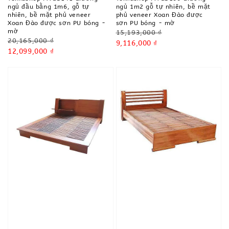
ngủ đầu bằng 1m6, gỗ tự
ngủ 1m2 gỗ tự nhiên, bề mặt
nhiên, bề mặt phủ veneer
phủ veneer Xoan Đào được
Xoan Đào được sơn PU bóng -
sơn PU bóng - mờ
mờ
Regular
15,193,000 ₫
Regular
20,165,000 ₫
price
Sale
9,116,000 ₫
price
Sale
12,099,000 ₫
price
price