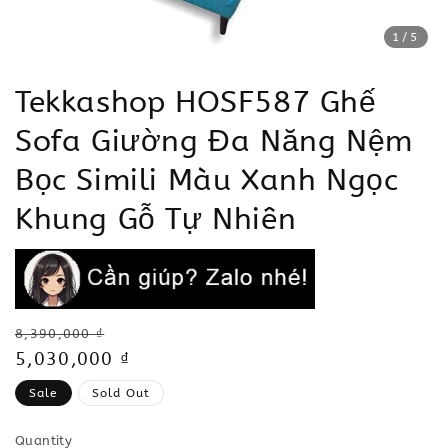
1
/5
Tekkashop HOSF587 Ghế
Sofa Giường Đa Năng Nệm
Bọc Simili Màu Xanh Ngọc
Khung Gỗ Tự Nhiên
Regular
8,390,000 ₫
price
Sale
5,030,000 ₫
price
Sale
Sold Out
Quantity