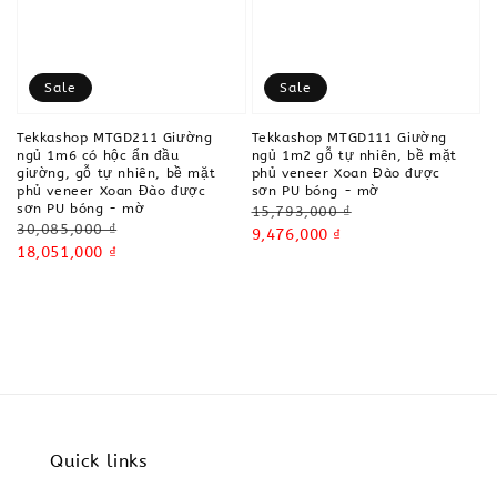
Sale
Sale
Tekkashop MTGD211 Giường
Tekkashop MTGD111 Giường
ngủ 1m6 có hộc ẩn đầu
ngủ 1m2 gỗ tự nhiên, bề mặt
giường, gỗ tự nhiên, bề mặt
phủ veneer Xoan Đào được
phủ veneer Xoan Đào được
sơn PU bóng - mờ
sơn PU bóng - mờ
Regular
15,793,000 ₫
Regular
30,085,000 ₫
price
Sale
9,476,000 ₫
price
Sale
18,051,000 ₫
price
price
Quick links