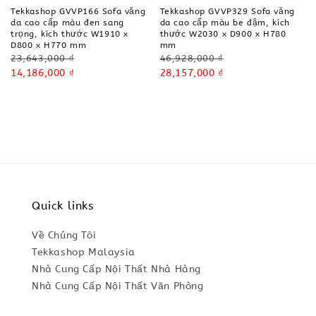
Tekkashop GVVP166 Sofa văng
Tekkashop GVVP329 Sofa văng
da cao cấp màu đen sang
da cao cấp màu be đậm, kích
trọng, kích thước W1910 x
thước W2030 x D900 x H780
D800 x H770 mm
mm
Regular
Regular
23,643,000 ₫
46,928,000 ₫
price
Sale
14,186,000 ₫
price
Sale
28,157,000 ₫
price
price
Quick links
Về Chúng Tôi
Tekkashop Malaysia
Nhà Cung Cấp Nội Thất Nhà Hàng
Nhà Cung Cấp Nội Thất Văn Phòng