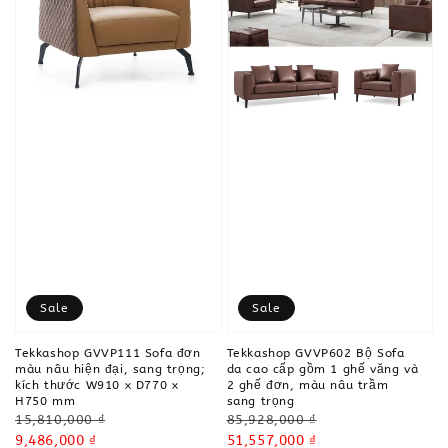
Sale
Sale
Tekkashop GVVP111 Sofa đơn
Tekkashop GVVP602 Bộ Sofa
màu nâu hiện đại, sang trọng;
da cao cấp gồm 1 ghế văng và
kích thước W910 x D770 x
2 ghế đơn, màu nâu trầm
H750 mm
sang trọng
Regular
Regular
15,810,000 ₫
85,928,000 ₫
price
Sale
9,486,000 ₫
price
Sale
51,557,000 ₫