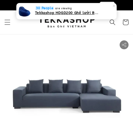
0931268840 Liên hệ với chúng tôi
Zalo
30 People
are viewing
Tekkashop HDGD200 Ghế lười Beanbag form truyền thống, chất liệu Olefin canvas kháng nước, màu xanh biển, có thể sử dụng trong nhà và cả ngoài trời, có quai xách