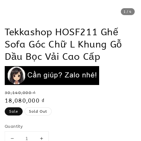
1
/4
Tekkashop HOSF211 Ghế
Sofa Góc Chữ L Khung Gỗ
Dầu Bọc Vải Cao Cấp
Regular
30,140,000 ₫
price
Sale
18,080,000 ₫
price
Sale
Sold Out
Quantity