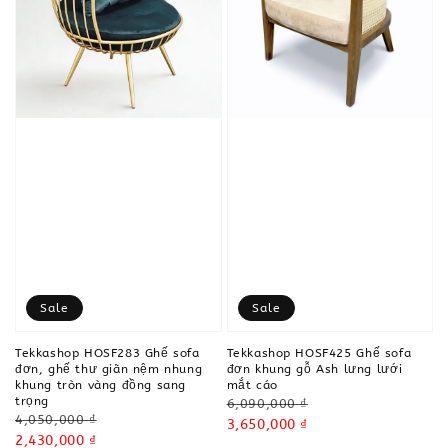
Sale
Sale
Tekkashop HOSF283 Ghế sofa
Tekkashop HOSF425 Ghế sofa
đơn, ghế thư giãn nệm nhung
đơn khung gỗ Ash lưng lưới
khung tròn vàng đồng sang
mắt cáo
trọng
Regular
6,090,000 ₫
Regular
4,050,000 ₫
price
Sale
3,650,000 ₫
price
Sale
2,430,000 ₫
price