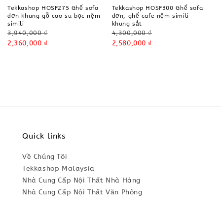
Tekkashop HOSF275 Ghế sofa
Tekkashop HOSF300 Ghế sofa
đơn khung gỗ cao su bọc nệm
đơn, ghế cafe nệm simili
simili
khung sắt
Regular
Regular
3,940,000 ₫
4,300,000 ₫
price
Sale
2,360,000 ₫
price
Sale
2,580,000 ₫
price
price
Quick links
Về Chúng Tôi
Tekkashop Malaysia
Nhà Cung Cấp Nội Thất Nhà Hàng
Nhà Cung Cấp Nội Thất Văn Phòng