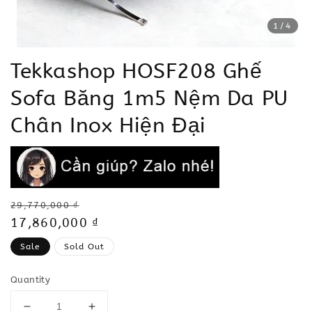
1
/4
Tekkashop HOSF208 Ghế
Sofa Băng 1m5 Nệm Da PU
Chân Inox Hiện Đại
Regular
29,770,000 ₫
price
Sale
17,860,000 ₫
price
Sale
Sold Out
Quantity