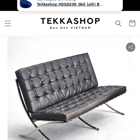
0931268840 Liên hệ với chúng tôi
Zalo
32 People
are viewing
Tekkashop HDGD200 Ghế lười Beanbag form truyền thống, chất liệu Olefin canvas kháng nước, màu xanh biển, có thể sử dụng trong nhà và cả ngoài trời, có quai xách