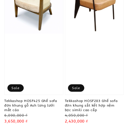
Sale
Sale
Tekkashop HOSF425 Ghế sofa
Tekkashop HOSF283 Ghế sofa
đơn khung gỗ Ash lưng lưới
đơn khung sắt kết hợp nệm
mắt cáo
bọc simili cao cấp
Regular
Regular
6,090,000 ₫
4,050,000 ₫
price
Sale
3,650,000 ₫
price
Sale
2,430,000 ₫
price
price