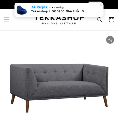
0931268840 Liên hệ với chúng tôi
Zalo
64 People
are viewing
Tekkashop HDGD200 Ghế lười Beanbag form truyền thống, chất liệu Olefin canvas kháng nước, màu xanh biển, có thể sử dụng trong nhà và cả ngoài trời, có quai xách