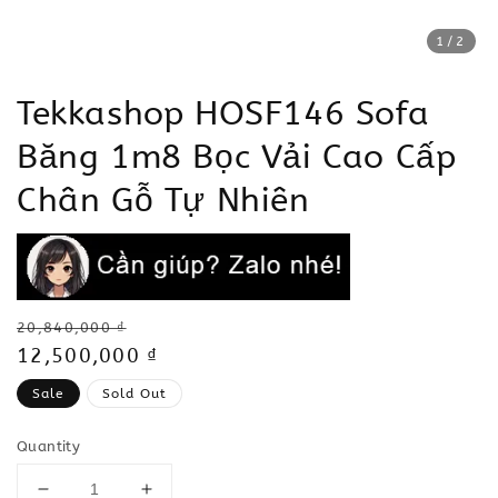
1
/2
Tekkashop HOSF146 Sofa
Băng 1m8 Bọc Vải Cao Cấp
Chân Gỗ Tự Nhiên
Regular
20,840,000 ₫
price
Sale
12,500,000 ₫
price
Sale
Sold Out
Quantity