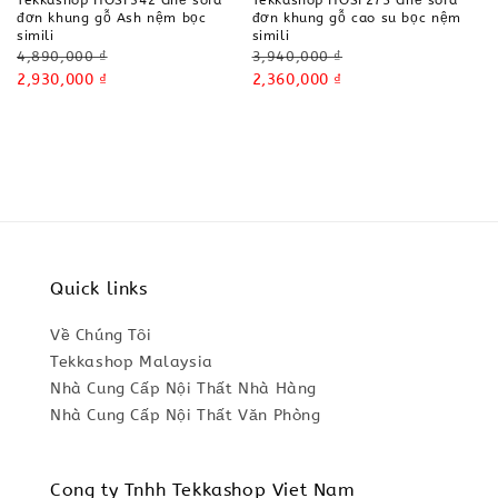
Tekkashop HOSF342 Ghế sofa
Tekkashop HOSF275 Ghế sofa
đơn khung gỗ Ash nệm bọc
đơn khung gỗ cao su bọc nệm
simili
simili
Regular
Regular
4,890,000 ₫
3,940,000 ₫
price
Sale
2,930,000 ₫
price
Sale
2,360,000 ₫
price
price
Quick links
Về Chúng Tôi
Tekkashop Malaysia
Nhà Cung Cấp Nội Thất Nhà Hàng
Nhà Cung Cấp Nội Thất Văn Phòng
Cong ty Tnhh Tekkashop Viet Nam