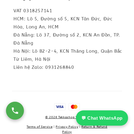
VAT 0318257141
HCM: Lô 5, Đường số 5, KCN Tân Đức, Đức
Hòa, Long An, HCM
Đà Nẵng: Lô 37, Đường số 2, KCN An Đồn, TP.
Đà Nẵng
Hà Nội: Lô B2-2-4, KCN Thăng Long, Quận Bắc
Từ Liêm, Hà Nội
Liên hệ Zalo: 0931268840
💬 Chat WhatsApp
© 2026 Tekkashop Vietnam
Terms of Service
|
Privacy Policy
|
Return & Refund
Policy