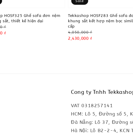
Sale
op HOSF325 Ghế sofa đơn nệm
Tekkashop HOSF283 Ghế sofa đ
 sắt, thiết kế hiện đại
khung sắt kết hợp nệm bọc simil
cấp
0 ₫
Regular
4,050,000 ₫
0 ₫
price
Sale
2,430,000 ₫
price
Cong ty Tnhh Tekkasho
VAT 0318257141
HCM: Lô 5, Đường số 5, 
Đà Nẵng: Lô 37, Đường s
Hà Nội: Lô B2-2-4, KCN 