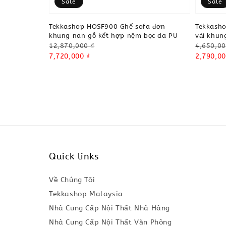
Sale
Sale
Tekkashop HOSF900 Ghế sofa đơn
Tekkash
khung nan gỗ kết hợp nệm bọc da PU
vải khung
Regular
Regular
12,870,000 ₫
4,650,00
price
Sale
7,720,000 ₫
price
Sale
2,790,00
price
price
Quick links
Về Chúng Tôi
Tekkashop Malaysia
Nhà Cung Cấp Nội Thất Nhà Hàng
Nhà Cung Cấp Nội Thất Văn Phòng