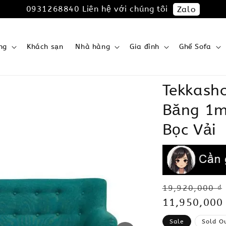
0931268840 Liên hệ với chúng tôi
Zalo
ng
Khách sạn
Nhà hàng
Gia đình
Ghế Sofa
Tekkash
Băng 1m
Bọc Vải
Regular
19,920,000 ₫
price
Sale
11,950,000
price
Sale
Sold O