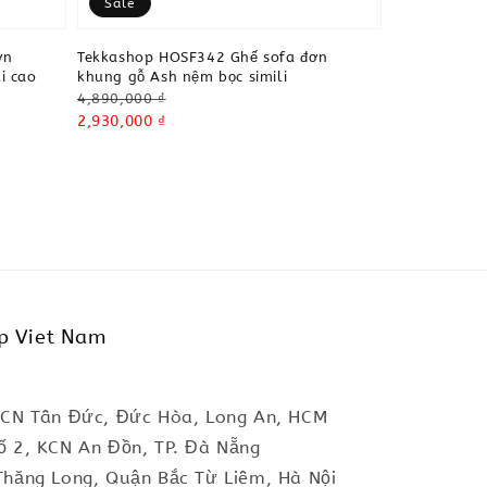
Sale
ơn
Tekkashop HOSF342 Ghế sofa đơn
i cao
khung gỗ Ash nệm bọc simili
Regular
4,890,000 ₫
price
Sale
2,930,000 ₫
price
p Viet Nam
KCN Tân Đức, Đức Hòa, Long An, HCM
ố 2, KCN An Đồn, TP. Đà Nẵng
Thăng Long, Quận Bắc Từ Liêm, Hà Nội