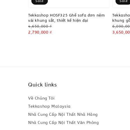
Sale
Sale
Tekkashop HOSF325 Ghế sofa đơn nệm
Tekkash
vải khung sắt, thiết kế hiện đại
khung gỗ
Regular
Regular
4,650,000 ₫
6,090,00
price
Sale
2,790,000 ₫
price
Sale
3,650,00
price
price
Quick links
Về Chúng Tôi
Tekkashop Malaysia
Nhà Cung Cấp Nội Thất Nhà Hàng
Nhà Cung Cấp Nội Thất Văn Phòng