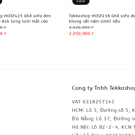
Sale
op HOSF425 Ghế sofa đơn
Tekkashop HOSF238 Ghế sofa đ
 Ash lưng lưới mắt cáo
khung sắt nệm simili nâu
Regular
0 ₫
3,420,000 ₫
0 ₫
price
Sale
2,050,000 ₫
price
Cong ty Tnhh Tekkasho
VAT 0318257141
HCM: Lô 5, Đường số 5, 
Đà Nẵng: Lô 37, Đường s
Hà Nội: Lô B2-2-4, KCN 