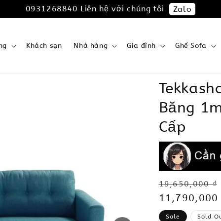
0931268840 Liên hệ với chúng tôi
Zalo
ng
Khách sạn
Nhà hàng
Gia đình
Ghế Sofa
Tekkash
Băng 1m
Cấp
Regular
19,650,000 ₫
price
Sale
11,790,000
price
Sale
Sold O