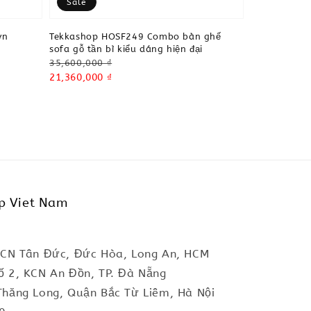
Sale
ơn
Tekkashop HOSF249 Combo bàn ghế
sofa gỗ tần bì kiểu dáng hiện đại
Regular
35,600,000 ₫
price
Sale
21,360,000 ₫
price
p Viet Nam
KCN Tân Đức, Đức Hòa, Long An, HCM
ố 2, KCN An Đồn, TP. Đà Nẵng
Thăng Long, Quận Bắc Từ Liêm, Hà Nội