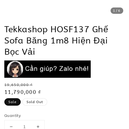
1
/6
Tekkashop HOSF137 Ghế
Sofa Băng 1m8 Hiện Đại
Bọc Vải
Regular
19,650,000 ₫
price
Sale
11,790,000 ₫
price
Sale
Sold Out
Quantity