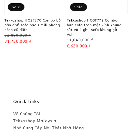
Sale
Sale
Tekkashop HOSF370 Combo bộ
Tekkashop HOSF772 Combo
bàn ghế sofa bọc simili phong
bàn sofa tròn mặt kính khung
cách cổ điển
sắt và 2 ghế sofa khung gỗ
Ash
Regular
52,890,000 ₫
Regular
11,040,000 ₫
price
Sale
31,730,000 ₫
price
Sale
6,620,000 ₫
price
price
Quick links
Về Chúng Tôi
Tekkashop Malaysia
Nhà Cung Cấp Nội Thất Nhà Hàng