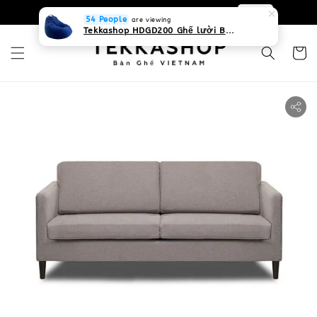
0931268840 Liên hệ với chúng tôi
Zalo
54 People
are viewing
Tekkashop HDGD200 Ghế lười Beanbag form truyền thống, chất liệu Olefin canvas kháng nước, màu xanh biển, có thể sử dụng trong nhà và cả ngoài trời, có quai xách