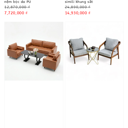
nệm bọc da PU
simili khung sắt
Regular
Regular
12,870,000 ₫
24,890,000 ₫
price
Sale
7,720,000 ₫
price
Sale
14,930,000 ₫
price
price