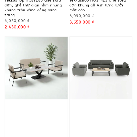
Tekkashop HOSF283 Ghế sofa
Tekkashop HOSF425 Ghế sofa
đơn, ghế thư giãn nệm nhung
đơn khung gỗ Ash lưng lưới
khung tròn vàng đồng sang
mắt cáo
trọng
Regular
6,090,000 ₫
Regular
4,050,000 ₫
price
Sale
3,650,000 ₫
price
Sale
2,430,000 ₫
price
price