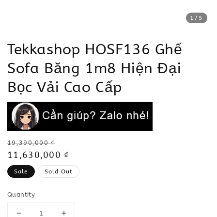
1
/5
Tekkashop HOSF136 Ghế
Sofa Băng 1m8 Hiện Đại
Bọc Vải Cao Cấp
Regular
19,390,000 ₫
price
Sale
11,630,000 ₫
price
Sale
Sold Out
Quantity