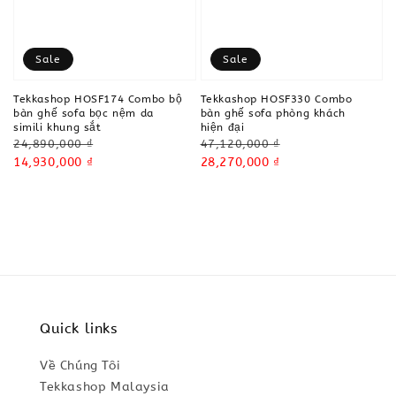
Sale
Sale
Tekkashop HOSF174 Combo bộ
Tekkashop HOSF330 Combo
bàn ghế sofa bọc nệm da
bàn ghế sofa phòng khách
simili khung sắt
hiện đại
Regular
Regular
24,890,000 ₫
47,120,000 ₫
price
Sale
14,930,000 ₫
price
Sale
28,270,000 ₫
price
price
Quick links
Về Chúng Tôi
Tekkashop Malaysia