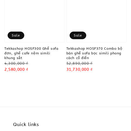
Sale
Sale
Tekkashop HOSF300 Ghế sofa
Tekkashop HOSF370 Combo bộ
đơn, ghế cafe nệm simili
bàn ghế sofa bọc simili phong
khung sắt
cách cổ điển
Regular
Regular
4,300,000 ₫
52,890,000 ₫
price
Sale
2,580,000 ₫
price
Sale
31,730,000 ₫
price
price
Quick links