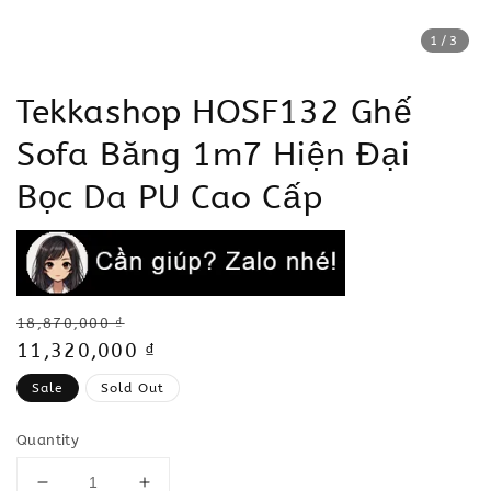
1
/3
Tekkashop HOSF132 Ghế
Sofa Băng 1m7 Hiện Đại
Bọc Da PU Cao Cấp
Regular
18,870,000 ₫
price
Sale
11,320,000 ₫
price
Sale
Sold Out
Quantity