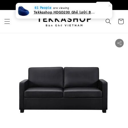
0931268840 Liên hệ với chúng tôi
Zalo
61 People
are viewing
Tekkashop HDGD200 Ghế lười Beanbag form truyền thống, chất liệu Olefin canvas kháng nước, màu xanh biển, có thể sử dụng trong nhà và cả ngoài trời, có quai xách