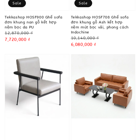
Sale
Sale
Tekkashop HOSF900 Ghế sofa
Tekkashop HOSF708 Ghế sofa
đơn khung nan gỗ kết hợp
đơn khung gỗ Ash kết hợp
nệm bọc da PU
nệm mút bọc vải, phong cách
Indochine
Regular
12,870,000 ₫
Regular
10,140,000 ₫
price
Sale
7,720,000 ₫
price
Sale
6,080,000 ₫
price
price