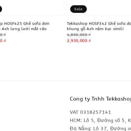
Sale
op HOSF425 Ghế sofa đơn
Tekkashop HOSF342 Ghế sofa đ
 Ash lưng lưới mắt cáo
khung gỗ Ash nệm bọc simili
Regular
0 ₫
4,890,000 ₫
0 ₫
price
Sale
2,930,000 ₫
price
Cong ty Tnhh Tekkasho
VAT 0318257141
HCM: Lô 5, Đường số 5, 
Đà Nẵng: Lô 37, Đường s