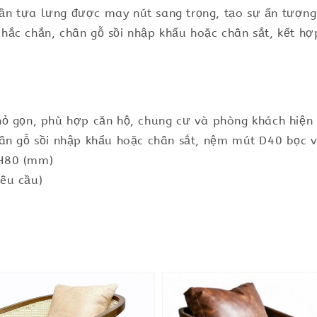
 tựa lưng được may nút sang trọng, tạo sự ấn tượng v
hắc chắn, chân gỗ sồi nhập khẩu hoặc chân sắt, kết h
ỏ gọn, phù hợp căn hộ, chung cư và phòng khách hiện 
ân gỗ sồi nhập khẩu hoặc chân sắt, nệm mút D40 bọc v
 H80 (mm)
êu cầu)