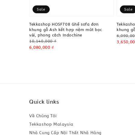
Sale
Sale
Tekkashop HOSF708 Ghế sofa đơn
Tekkash
khung gỗ Ash kết hợp nệm mút bọc
khung gỗ
vải, phong cách Indochine
Regular
6,090,00
Regular
10,140,000 ₫
price
Sale
3,650,00
price
Sale
6,080,000 ₫
price
price
Quick links
Về Chúng Tôi
Tekkashop Malaysia
Nhà Cung Cấp Nội Thất Nhà Hàng