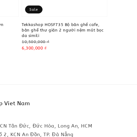
Sale
ơn
Tekkashop HOSF735 Bộ bàn ghế cafe,
bàn ghế thư giãn 2 người nệm mút bọc
da simili
Regular
10,500,000 ₫
price
Sale
6,300,000 ₫
price
p Viet Nam
KCN Tân Đức, Đức Hòa, Long An, HCM
ố 2, KCN An Đồn, TP. Đà Nẵng