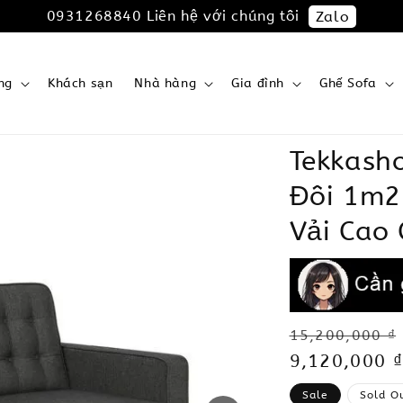
0931268840 Liên hệ với chúng tôi
Zalo
ng
Khách sạn
Nhà hàng
Gia đình
Ghế Sofa
Tekkash
Đôi 1m2
Vải Cao
Regular
15,200,000 ₫
price
Sale
9,120,000 ₫
price
Sale
Sold O