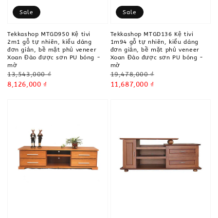
Sale
Sale
Tekkashop MTGD950 Kệ tivi
Tekkashop MTGD136 Kệ tivi
2m1 gỗ tự nhiên, kiểu dáng
1m94 gỗ tự nhiên, kiểu dáng
đơn giản, bề mặt phủ veneer
đơn giản, bề mặt phủ veneer
Xoan Đào được sơn PU bóng -
Xoan Đào được sơn PU bóng -
mờ
mờ
Regular
Regular
13,543,000 ₫
19,478,000 ₫
price
Sale
8,126,000 ₫
price
Sale
11,687,000 ₫
price
price