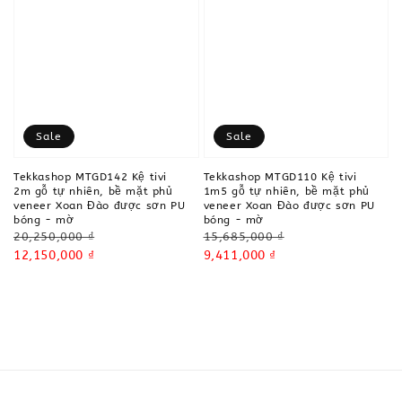
Sale
Sale
Tekkashop MTGD142 Kệ tivi
Tekkashop MTGD110 Kệ tivi
2m gỗ tự nhiên, bề mặt phủ
1m5 gỗ tự nhiên, bề mặt phủ
veneer Xoan Đào được sơn PU
veneer Xoan Đào được sơn PU
bóng - mờ
bóng - mờ
Regular
Regular
20,250,000 ₫
15,685,000 ₫
price
Sale
12,150,000 ₫
price
Sale
9,411,000 ₫
price
price