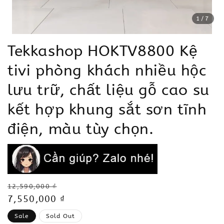
1
/7
Tekkashop HOKTV8800 Kệ
tivi phòng khách nhiều hộc
lưu trữ, chất liệu gỗ cao su
kết hợp khung sắt sơn tĩnh
điện, màu tùy chọn.
Regular
12,590,000 ₫
price
Sale
7,550,000 ₫
price
Sale
Sold Out