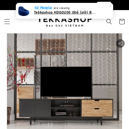
0931268840 Liên hệ với chúng tôi
Zalo
42 People
are viewing
Tekkashop HDGD200 Ghế lười Beanbag form truyền thống, chất liệu Olefin canvas kháng nước, màu xanh biển, có thể sử dụng trong nhà và cả ngoài trời, có quai xách