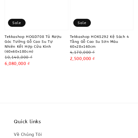
Sale
Sale
Tekkashop HOGD708 Tủ Rượu
Tekkashop HOKS292 Kệ Sách 4
Góc Tường Gỗ Cao Su Tự
Tầng Gỗ Cao Su Sơn Màu
Nhiên Kết Hợp Cửa Kính
60x28x160cm
(60x60x180cm)
Regular
4,170,000 ₫
Regular
10,140,000 ₫
price
Sale
2,500,000 ₫
price
Sale
6,080,000 ₫
price
price
Quick links
Về Chúng Tôi