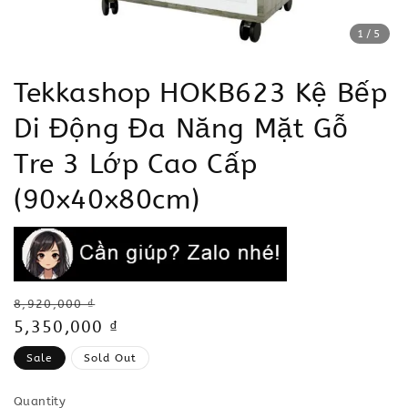
1
/5
Tekkashop HOKB623 Kệ Bếp
Di Động Đa Năng Mặt Gỗ
Tre 3 Lớp Cao Cấp
(90x40x80cm)
Regular
8,920,000 ₫
price
Sale
5,350,000 ₫
price
Sale
Sold Out
Quantity