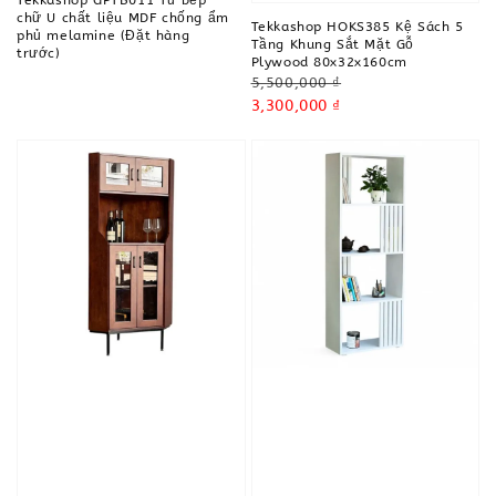
chữ U chất liệu MDF chống ẩm
Tekkashop HOKS385 Kệ Sách 5
phủ melamine (Đặt hàng
Tầng Khung Sắt Mặt Gỗ
trước)
Plywood 80x32x160cm
Regular
5,500,000 ₫
price
Sale
3,300,000 ₫
price