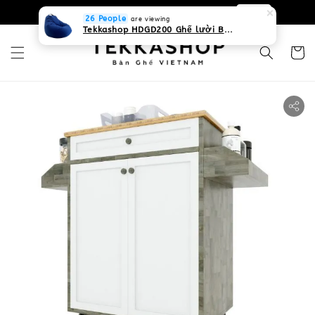
0931268840 Liên hệ với chúng tôi
Zalo
26 People
are viewing
Tekkashop HDGD200 Ghế lười Beanbag form truyền thống, chất liệu Olefin canvas kháng nước, màu xanh biển, có thể sử dụng trong nhà và cả ngoài trời, có quai xách