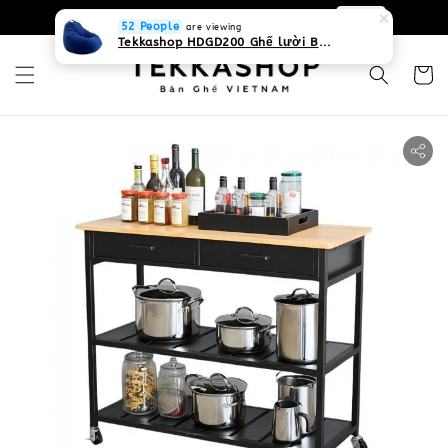
0931268840 Liên hệ với chúng tôi
Zalo
52 People
are viewing
Tekkashop HDGD200 Ghế lười Beanbag form truyền thống, chất liệu Olefin canvas kháng nước, màu xanh biển, có thể sử dụng trong nhà và cả ngoài trời, có quai xách