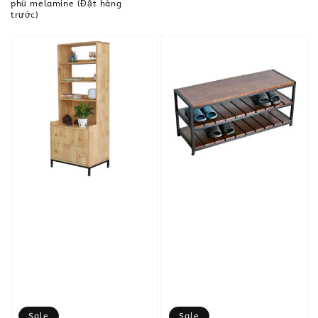
phủ melamine (Đặt hàng
trước)
Sale
Sale