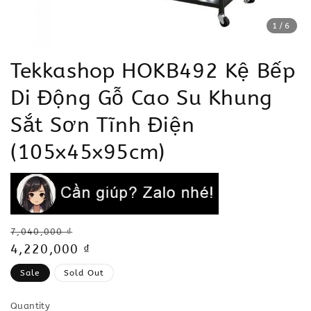
1
/6
Tekkashop HOKB492 Kệ Bếp
Di Động Gỗ Cao Su Khung
Sắt Sơn Tĩnh Điện
(105x45x95cm)
Regular
7,040,000 ₫
price
Sale
4,220,000 ₫
price
Sale
Sold Out
Quantity