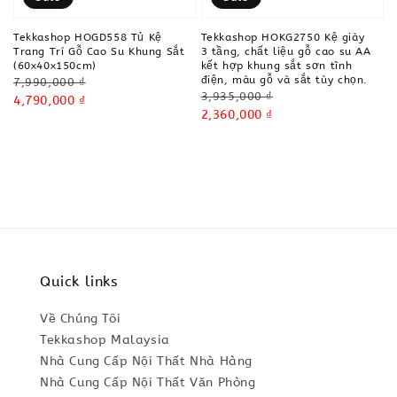
Tekkashop HOGD558 Tủ Kệ
Tekkashop HOKG2750 Kệ giày
Trang Trí Gỗ Cao Su Khung Sắt
3 tầng, chất liệu gỗ cao su AA
(60x40x150cm)
kết hợp khung sắt sơn tĩnh
điện, màu gỗ và sắt tùy chọn.
Regular
7,990,000 ₫
Regular
3,935,000 ₫
price
Sale
4,790,000 ₫
price
Sale
2,360,000 ₫
price
price
Quick links
Về Chúng Tôi
Tekkashop Malaysia
Nhà Cung Cấp Nội Thất Nhà Hàng
Nhà Cung Cấp Nội Thất Văn Phòng