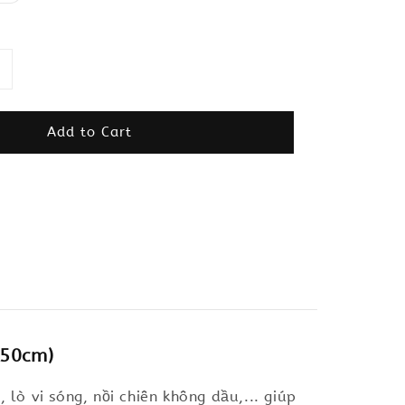
Add to Cart
150cm)
 lò vi sóng, nồi chiên không dầu,... giúp