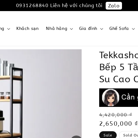
0931268840 Liên hệ với chúng tôi
Zalo
ng
Khách sạn
Nhà hàng
Gia đình
Ghế Sofa
Tekkash
Bếp 5 T
Su Cao 
Regular
4,420,000 ₫
price
Sale
2,650,000 ₫
price
Sale
Sold O