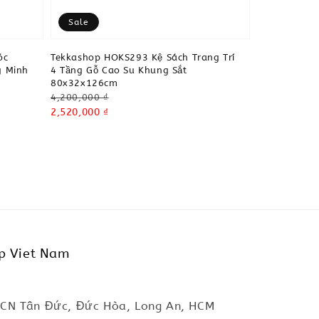
Sale
óc
Tekkashop HOKS293 Kệ Sách Trang Trí
g Minh
4 Tầng Gỗ Cao Su Khung Sắt
80x32x126cm
Regular
4,200,000 ₫
price
Sale
2,520,000 ₫
price
p Viet Nam
KCN Tân Đức, Đức Hòa, Long An, HCM