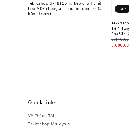
Tekkashop GPTB115 Tủ bếp chữ I chất
liệu MDF chống ẩm phủ melamine (Đặt
Sale
hàng trước)
Tekkasho
Trí 4 Tầ
94x35x1
Regular
5,140,00
price
Sale
3,080,00
price
Quick links
Về Chúng Tôi
Tekkashop Malaysia