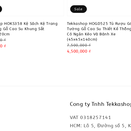
Sale
p HOKS358 Kệ Sách Kệ Trang
Tekkashop HOGD525 Tủ Rượu G
ng Gỗ Cao Su Khung Sắt
Tường Gỗ Cao Su Thiết Kế Thôn
20cm
Có Ngăn Kéo Và Bánh Xe
(45x45x140cm)
0 ₫
Regular
7,500,000 ₫
0 ₫
price
Sale
4,500,000 ₫
price
Cong ty Tnhh Tekkasho
VAT 0318257141
HCM: Lô 5, Đường số 5, 