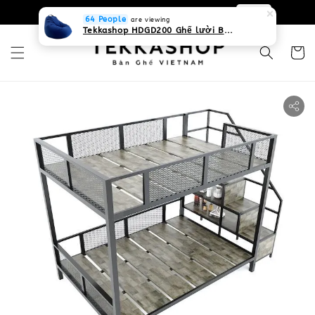
0931268840 Liên hệ với chúng tôi
Zalo
64 People
are viewing
Tekkashop HDGD200 Ghế lười Beanbag form truyền thống, chất liệu Olefin canvas kháng nước, màu xanh biển, có thể sử dụng trong nhà và cả ngoài trời, có quai xách