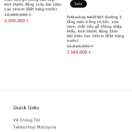
Sale
kích thước Rộng 110x Dài 200x
Cao 165cm (Đặt hàng trước)
Regular
10,000,000 ₫
Tekkashop NAGT883 Giường 2
price
Sale
6,000,000 ₫
tầng màu trắng có hộc, size
price
1m4, chất liệu gỗ thông nhập
khẩu, kích thước Rộng 150x
Dài 200x Cao 165cm (Đặt hàng
trước)
Regular
12,620,000 ₫
price
Sale
7,580,000 ₫
price
Quick links
Về Chúng Tôi
Tekkashop Malaysia