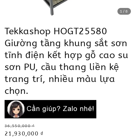
1
/8
Tekkashop HOGT25580
Giường tầng khung sắt sơn
tĩnh điện kết hợp gỗ cao su
sơn PU, cầu thang liền kệ
trang trí, nhiều màu lựa
chọn.
Regular
36,550,000 ₫
price
Sale
21,930,000 ₫