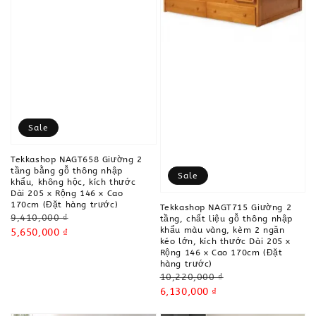
Sale
Tekkashop NAGT658 Giường 2
tầng bằng gỗ thông nhập
Sale
khẩu, không hộc, kích thước
Dài 205 x Rộng 146 x Cao
170cm (Đặt hàng trước)
Tekkashop NAGT715 Giường 2
Regular
9,410,000 ₫
tầng, chất liệu gỗ thông nhập
khẩu màu vàng, kèm 2 ngăn
price
Sale
5,650,000 ₫
kéo lớn, kích thước Dài 205 x
price
Rộng 146 x Cao 170cm (Đặt
hàng trước)
Regular
10,220,000 ₫
price
Sale
6,130,000 ₫
price