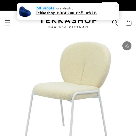
0931268840 Liên hệ với chúng tôi
Zalo
50 People
are viewing
Tekkashop HDGD200 Ghế lười Beanbag form truyền thống, chất liệu Olefin canvas kháng nước, màu xanh biển, có thể sử dụng trong nhà và cả ngoài trời, có quai xách