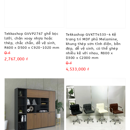
Tekkashop GVVP2767 ghế bọc
Tekkashop GVKTT4533-4 Kệ
lưới, chân xoay nhựa hoặc
trang trí MDF phủ Melamine,
thép, chắc chắn, dễ vệ sinh,
khung thép sơn tĩnh điện, bền
R600 x D500 x C920-1020 mm
đẹp, dễ vệ sinh, có thể ghép
Regular
0 ₫
nhiều kệ với nhau, R800 x
D300 x C2000 mm
price
Sale
2,767,000 ₫
Regular
0 ₫
price
price
Sale
4,533,000 ₫
price