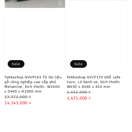
Sale
Sale
Tekkashop GVVP165 Tủ tài liệu
Tekkashop GVCF170 Ghế cafe
gỗ công nghiệp cao cấp phủ
Caro, có bánh xe, kích thước
Melamine, kích thước: W2400
W450 x D460 x 810 mm
x D400 x H2000 mm
Regular
2,452,000 ₫
Regular
23,572,000 ₫
price
Sale
1,471,000 ₫
price
Sale
14,143,000 ₫
price
price