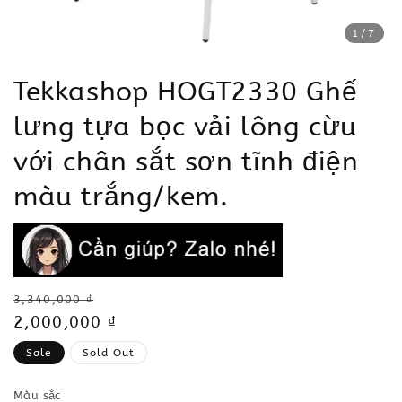
1
/7
Tekkashop HOGT2330 Ghế
lưng tựa bọc vải lông cừu
với chân sắt sơn tĩnh điện
màu trắng/kem.
Regular
3,340,000 ₫
price
Sale
2,000,000 ₫
price
Sale
Sold Out
Màu sắc