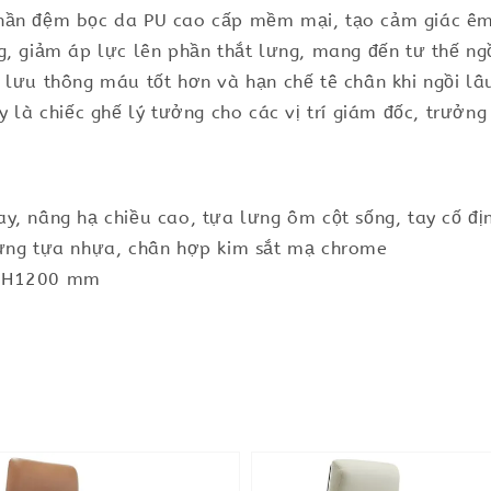
hần đệm bọc da PU cao cấp mềm mại, tạo cảm giác êm 
g, giảm áp lực lên phần thắt lưng, mang đến tư thế ngồ
p lưu thông máu tốt hơn và hạn chế tê chân khi ngồi l
y là chiếc ghế lý tưởng cho các vị trí giám đốc, trưở
y, nâng hạ chiều cao, tựa lưng ôm cột sống, tay cố đị
lưng tựa nhựa, chân hợp kim sắt mạ chrome
x H1200 mm