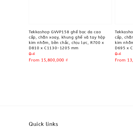
Tekkashop GVVP158 ghế bọc da cao
Tekkasho
cấp, chân xoay, khung ghế và tay hộp
cấp, châ
kim nhôm, bền chắc, chịu lực, R700 x
kim nhôm
D810 x C1130-1205 mm
D695 x 
Regular
0 ₫
Regular
0 ₫
price
Sale
From
15,800,000 ₫
price
Sale
From
13
price
price
Quick links