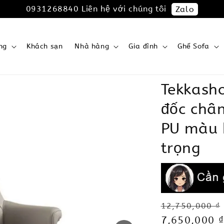
0931268840 Liên hệ với chúng tôi
Zalo
ng
Khách sạn
Nhà hàng
Gia đình
Ghế Sofa
Tekkash
đốc chân
PU màu 
trọng
Regular
12,750,000 ₫
price
Sale
7,650,000 ₫