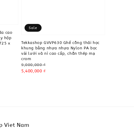
Sale
da cao
ay hộp
Tekkashop GVVP630 Ghế công thái học
725 x
khung bằng nhựa nhựa Nylon PA bọc
vải lưới và nỉ cao cấp, chân thép mạ
crom
Regular
9,000,000 ₫
price
Sale
5,400,000 ₫
price
p Viet Nam