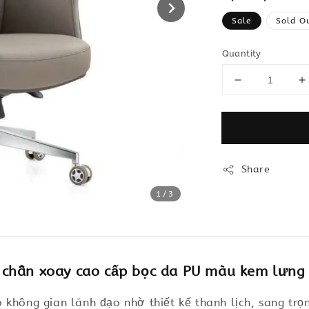
price
Sale
Sold O
Quantity
Share
1
/3
chân xoay cao cấp bọc da PU màu kem lưng 
 không gian lãnh đạo nhờ thiết kế thanh lịch, sang t