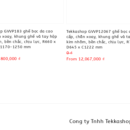
p GVVP183 ghế bọc da cao
Tekkashop GVVP12067 ghế bọc 
n xoay, khung ghế và tay hộp
cấp, chân xoay, khung ghế và t
, bền chắc, chịu lực, R660 x
kim nhôm, bền chắc, chịu lực, R
C1170-1250 mm
D645 x C1222 mm
Regular
0 ₫
,800,000 ₫
price
Sale
From
12,067,000 ₫
price
Cong ty Tnhh Tekkasho