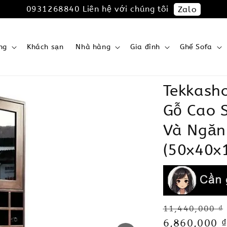
0931268840 Liên hệ với chúng tôi
Zalo
ng
Khách sạn
Nhà hàng
Gia đình
Ghế Sofa
Tekkash
Gỗ Cao 
Và Ngăn
(50x40x
Regular
11,440,000 ₫
price
Sale
6,860,000 ₫