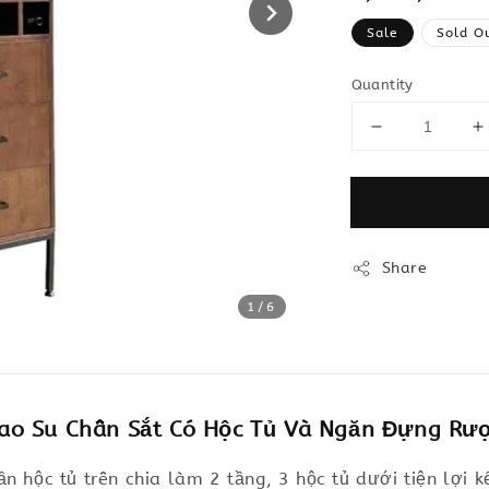
price
Sale
Sold O
Quantity
Share
1
/6
o Su Chân Sắt Có Hộc Tủ Và Ngăn Đựng Rư
n hộc tủ trên chia làm 2 tầng, 3 hộc tủ dưới tiện lợi