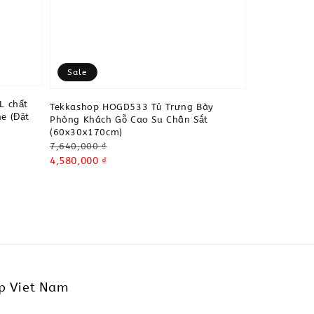
Sale
L chất
Tekkashop HOGD533 Tủ Trưng Bày
e (Đặt
Phòng Khách Gỗ Cao Su Chân Sắt
(60x30x170cm)
Regular
7,640,000 ₫
price
Sale
4,580,000 ₫
price
p Viet Nam