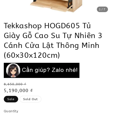
1
/7
Tekkashop HOGD605 Tủ
Giày Gỗ Cao Su Tự Nhiên 3
Cánh Cửa Lật Thông Minh
(60x30x120cm)
Regular
8,650,000 ₫
price
Sale
5,190,000 ₫
price
Sale
Sold Out
Quantity