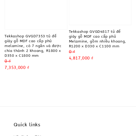
Tekkashop GVGD4817 tủ để
Tekkashop GVGD7353 tủ để
giày gỗ MDF cao cấp phủ
giày gỗ MDF cao cấp phủ
Melamine, gồm nhiều khoang,
melamine, có 7 ngăn và được
R1200 x D330 x C1100 mm
chia thành 2 khoang, R1800 x
Regular
0 ₫
D350 x C1800 mm
price
Sale
4,817,000 ₫
Regular
0 ₫
price
price
Sale
7,353,000 ₫
price
Quick links