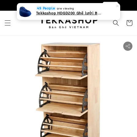
0931268840 Liên hệ với chúng tôi
Zalo
49 People
are viewing
Tekkashop HDGD200 Ghế lười Beanbag form truyền thống, chất liệu Olefin canvas kháng nước, màu xanh biển, có thể sử dụng trong nhà và cả ngoài trời, có quai xách