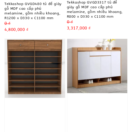
Tekkashop GVGD3317 tủ để
Tekkashop GVGD480 tủ để giày
giày gỗ MDF cao cấp phủ
gỗ MDF cao cấp phủ
melamine, gồm nhiều khoang,
melamine, gồm nhiều khoang,
R800 x D330 x C1100 mm
R1200 x D330 x C1100 mm
Regular
0 ₫
Regular
0 ₫
price
Sale
3,317,000 ₫
price
Sale
4,800,000 ₫
price
price