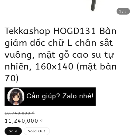
1
/3
Tekkashop HOGD131 Bàn
giám đốc chữ L chân sắt
vuông, mặt gỗ cao su tự
nhiên, 160x140 (mặt bàn
70)
Regular
18,740,000 ₫
price
Sale
11,240,000 ₫
price
Sale
Sold Out