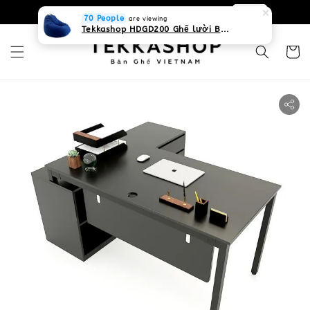
0931268840 Liên hệ với chúng tôi
Zalo
70 People
are viewing
Tekkashop HDGD200 Ghế lười Beanbag form truyền thống, chất liệu Olefin canvas kháng nước, màu xanh biển, có thể sử dụng trong nhà và cả ngoài trời, có quai xách