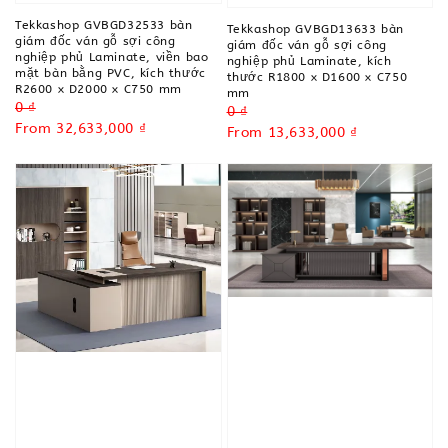
Tekkashop GVBGD32533 bàn
Tekkashop GVBGD13633 bàn
giám đốc ván gỗ sợi công
giám đốc ván gỗ sợi công
nghiệp phủ Laminate, viền bao
nghiệp phủ Laminate, kích
mặt bàn bằng PVC, kích thước
thước R1800 x D1600 x C750
R2600 x D2000 x C750 mm
mm
Regular
0 ₫
Regular
0 ₫
price
Sale
From
32,633,000 ₫
price
Sale
From
13,633,000 ₫
price
price