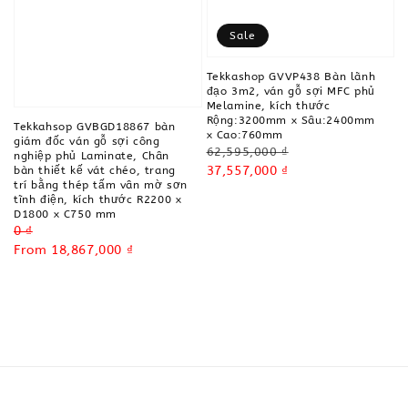
Sale
Tekkashop GVVP438 Bàn lãnh
đạo 3m2, ván gỗ sợi MFC phủ
Melamine, kích thước
Rộng:3200mm x Sâu:2400mm
Tekkahsop GVBGD18867 bàn
x Cao:760mm
giám đốc ván gỗ sợi công
Regular
62,595,000 ₫
nghiệp phủ Laminate, Chân
price
Sale
37,557,000 ₫
bàn thiết kế vát chéo, trang
trí bằng thép tấm vân mờ sơn
price
tĩnh điện, kích thước R2200 x
D1800 x C750 mm
Regular
0 ₫
price
Sale
From
18,867,000 ₫
price