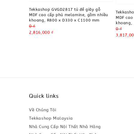
Tekkashop GVGD2817 tủ để giày gỗ
Tekkasho
MDF cao cấp phủ melamine, gồm nhiều
MDF cao 
khoang, R800 x D330 x C1100 mm
khoang,
Regular
0 ₫
Regular
0 ₫
price
Sale
2,816,000 ₫
price
Sale
3,817,00
price
price
Quick links
Về Chúng Tôi
Tekkashop Malaysia
Nhà Cung Cấp Nội Thất Nhà Hàng