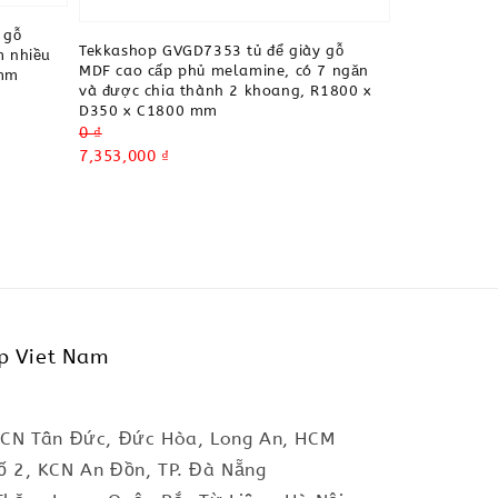
 gỗ
Tekkashop GVGD7353 tủ để giày gỗ
m nhiều
MDF cao cấp phủ melamine, có 7 ngăn
 mm
và được chia thành 2 khoang, R1800 x
D350 x C1800 mm
Regular
0 ₫
price
Sale
7,353,000 ₫
price
p Viet Nam
KCN Tân Đức, Đức Hòa, Long An, HCM
ố 2, KCN An Đồn, TP. Đà Nẵng