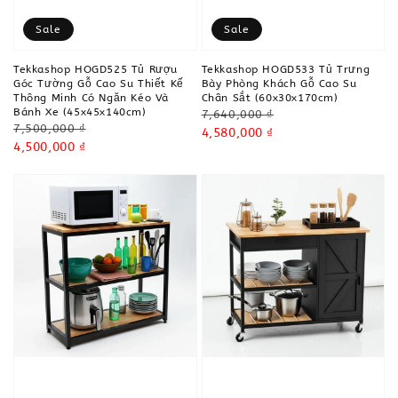
Sale
Sale
Tekkashop HOGD525 Tủ Rượu
Tekkashop HOGD533 Tủ Trưng
Góc Tường Gỗ Cao Su Thiết Kế
Bày Phòng Khách Gỗ Cao Su
Thông Minh Có Ngăn Kéo Và
Chân Sắt (60x30x170cm)
Bánh Xe (45x45x140cm)
Regular
7,640,000 ₫
Regular
7,500,000 ₫
price
Sale
4,580,000 ₫
price
Sale
4,500,000 ₫
price
price