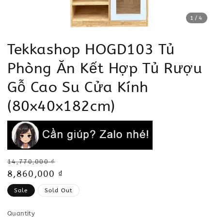
1
/4
Tekkashop HOGD103 Tủ
Phòng Ăn Kết Hợp Tủ Rượu
Gỗ Cao Su Cửa Kính
(80x40x182cm)
Regular
14,770,000 ₫
price
Sale
8,860,000 ₫
price
Sale
Sold Out
Quantity