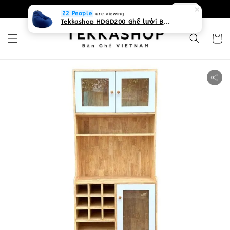
0931268840 Liên hệ với chúng tôi
Zalo
22 People
are viewing
Tekkashop HDGD200 Ghế lười Beanbag form truyền thống, chất liệu Olefin canvas kháng nước, màu xanh biển, có thể sử dụng trong nhà và cả ngoài trời, có quai xách