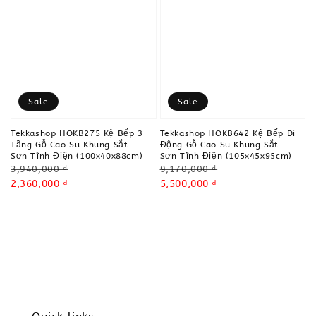
Sale
Sale
Tekkashop HOKB275 Kệ Bếp 3
Tekkashop HOKB642 Kệ Bếp Di
Tầng Gỗ Cao Su Khung Sắt
Động Gỗ Cao Su Khung Sắt
Sơn Tĩnh Điện (100x40x88cm)
Sơn Tĩnh Điện (105x45x95cm)
Regular
Regular
3,940,000 ₫
9,170,000 ₫
price
Sale
2,360,000 ₫
price
Sale
5,500,000 ₫
price
price