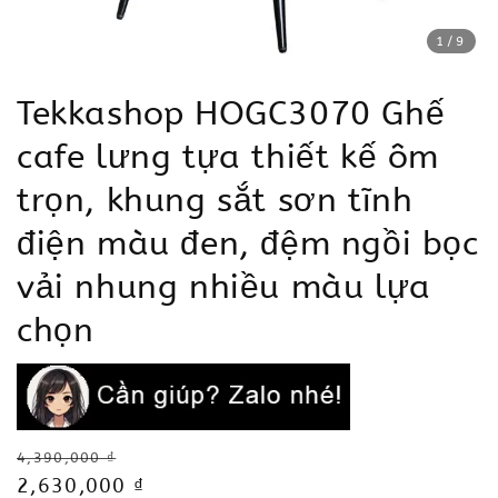
1
/9
Tekkashop HOGC3070 Ghế
cafe lưng tựa thiết kế ôm
trọn, khung sắt sơn tĩnh
điện màu đen, đệm ngồi bọc
vải nhung nhiều màu lựa
chọn
Regular
4,390,000 ₫
price
Sale
2,630,000 ₫