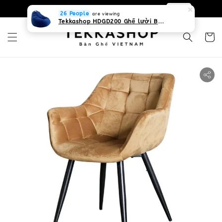
0931268840 Liên hệ với chúng tôi
Zalo
26 People
are viewing
Tekkashop HDGD200 Ghế lười Beanbag form truyền thống, chất liệu Olefin canvas kháng nước, màu xanh biển, có thể sử dụng trong nhà và cả ngoài trời, có quai xách