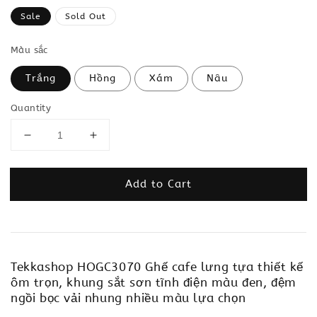
price
Sale
Sold Out
Màu sắc
Trắng
Hồng
Xám
Nâu
Quantity
Add to Cart
Tekkashop HOGC3070 Ghế cafe lưng tựa thiết kế
ôm trọn, khung sắt sơn tĩnh điện màu đen, đệm
ngồi bọc vải nhung nhiều màu lựa chọn