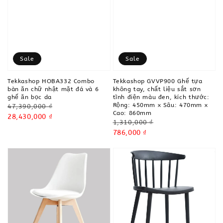
Sale
Sale
Tekkashop HOBA332 Combo
Tekkashop GVVP900 Ghế tựa
bàn ăn chữ nhật mặt đá và 6
không tay, chất liệu sắt sơn
ghế ăn bọc da
tĩnh điện màu đen, kích thước:
Rộng: 450mm x Sâu: 470mm x
Regular
47,390,000 ₫
Cao: 860mm
price
Sale
28,430,000 ₫
Regular
1,310,000 ₫
price
price
Sale
786,000 ₫
price