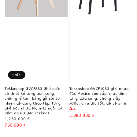
Sale
Tekkashop GVCF883 Ghế cafe
Tekkashop GVCF1083 ghế nhựa
có thiết kế lưng uốn cong,
đúc Mexico cao cấp, mặt lõm,
chân ghế làm bằng gỗ sồi tự
lưng dựa cong, chống trầy
nhiên dễ dàng tháo lắp, lưng
xước, chịu lực tốt, dễ vệ sinh
ghế bọc nhựa PP, mặt ngồi lót
Regular
0 ₫
đệm da PU (Màu trắng)
price
Sale
1,083,000 ₫
Regular
1,260,000 ₫
price
price
Sale
760,000 ₫
price