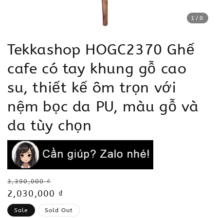
1
/8
Tekkashop HOGC2370 Ghế
cafe có tay khung gỗ cao
su, thiết kế ôm trọn với
nệm bọc da PU, màu gỗ và
da tùy chọn
Regular
3,390,000 ₫
price
Sale
2,030,000 ₫
price
Sale
Sold Out