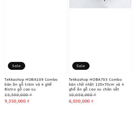
Sale
Sale
Tekkashop HOBA109 Combo
Tekkashop HOBA703 Combo
bàn ăn gỗ tràm và 4 ghế
bàn chữ nhật 120x70cm và 4
Bistro gỗ cao su
ghế ăn gỗ cao su chân sắt
Regular
Regular
15,590,000 ₫
10,050,000 ₫
price
Sale
9,350,000 ₫
price
Sale
6,030,000 ₫
price
price