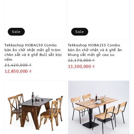
Sale
Sale
Tekkashop HOBA150 Combo
Tekkashop HOBA155 Combo
bàn ăn chữ nhật mặt gỗ tràm
bàn ăn chữ nhật và 6 ghế ăn
chân sắt và 6 ghế Bull sắt bọc
khung sắt mặt gỗ cao su
nệm
Regular
22,170,000 ₫
Regular
21,420,000 ₫
price
Sale
13,300,000 ₫
price
Sale
12,850,000 ₫
price
price