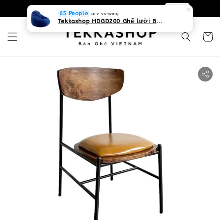
0931268840 Liên hệ với chúng tôi
Zalo
65 People
are viewing
Tekkashop HDGD200 Ghế lười Beanbag form truyền thống, chất liệu Olefin canvas kháng nước, màu xanh biển, có thể sử dụng trong nhà và cả ngoài trời, có quai xách