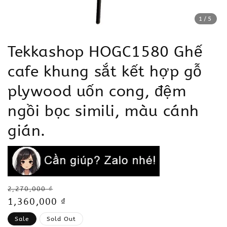
1
/5
Tekkashop HOGC1580 Ghế
cafe khung sắt kết hợp gỗ
plywood uốn cong, đệm
ngồi bọc simili, màu cánh
gián.
Regular
2,270,000 ₫
price
Sale
1,360,000 ₫
price
Sale
Sold Out