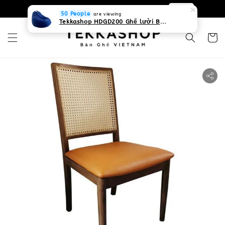
0931268840 Liên hệ với chúng tôi
Zalo
50 People
are viewing
Tekkashop HDGD200 Ghế lười Beanbag form truyền thống, chất liệu Olefin canvas kháng nước, màu xanh biển, có thể sử dụng trong nhà và cả ngoài trời, có quai xách