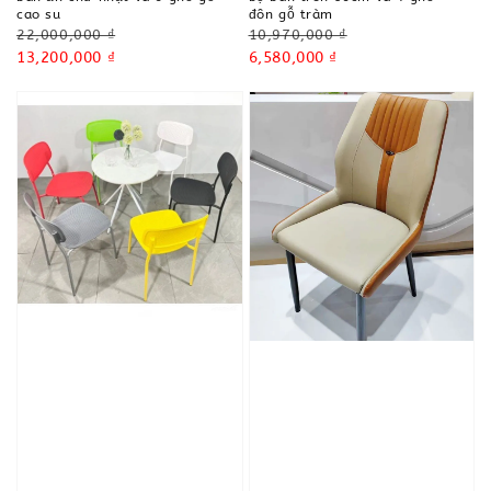
cao su
đôn gỗ tràm
Regular
Regular
22,000,000 ₫
10,970,000 ₫
price
Sale
13,200,000 ₫
price
Sale
6,580,000 ₫
price
price