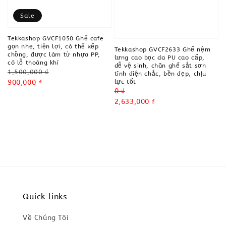
Sale
Tekkashop GVCF1050 Ghế cafe
gọn nhẹ, tiện lợi, có thể xếp
Tekkashop GVCF2633 Ghế nệm
chồng, được làm từ nhựa PP,
lưng cao bọc da PU cao cấp,
có lỗ thoáng khí
dễ vệ sinh, chân ghế sắt sơn
Regular
1,500,000 ₫
tĩnh điện chắc, bền đẹp, chịu
price
Sale
900,000 ₫
lực tốt
Regular
0 ₫
price
price
Sale
2,633,000 ₫
price
Quick links
Về Chúng Tôi