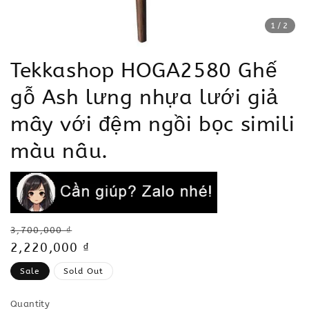
1
/2
Tekkashop HOGA2580 Ghế
gỗ Ash lưng nhựa lưới giả
mây với đệm ngồi bọc simili
màu nâu.
Regular
3,700,000 ₫
price
Sale
2,220,000 ₫
price
Sale
Sold Out
Quantity