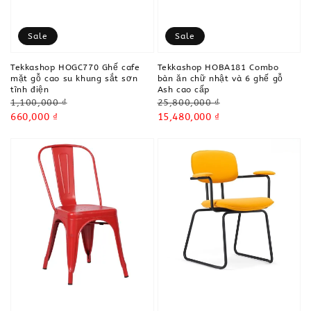
Sale
Sale
Tekkashop HOGC770 Ghế cafe
Tekkashop HOBA181 Combo
mặt gỗ cao su khung sắt sơn
bàn ăn chữ nhật và 6 ghế gỗ
tĩnh điện
Ash cao cấp
Regular
Regular
1,100,000 ₫
25,800,000 ₫
price
Sale
660,000 ₫
price
Sale
15,480,000 ₫
price
price