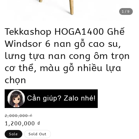
1
/9
Tekkashop HOGA1400 Ghế
Windsor 6 nan gỗ cao su,
lưng tựa nan cong ôm trọn
cơ thể, màu gỗ nhiều lựa
chọn
Regular
2,000,000 ₫
price
Sale
1,200,000 ₫
price
Sale
Sold Out