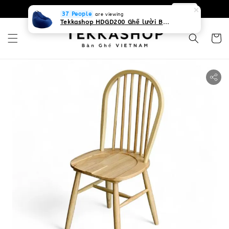
0931268840 Liên hệ với chúng tôi
Zalo
37 People
are viewing
Tekkashop HDGD200 Ghế lười Beanbag form truyền thống, chất liệu Olefin canvas kháng nước, màu xanh biển, có thể sử dụng trong nhà và cả ngoài trời, có quai xách