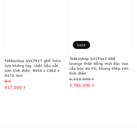
Sale
Tekkashop GVCF442 Ghế
Tekkashop GVCF917 ghế Tolix
lounge thân bằng mút đúc cao
tựa không tay, chất liệu sắt
cấp bọc da PU, khung thép sơn
sơn tĩnh điện, R450 x C860 x
tĩnh điện
D470 mm
Regular
6,310,000 ₫
Regular
0 ₫
price
Sale
3,786,000 ₫
price
Sale
917,000 ₫
price
price