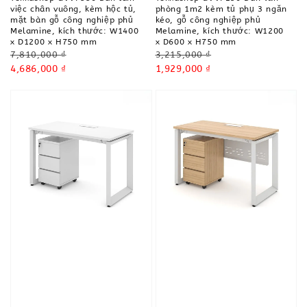
việc chân vuông, kèm hộc tủ,
phòng 1m2 kèm tủ phụ 3 ngăn
mặt bàn gỗ công nghiệp phủ
kéo, gỗ công nghiệp phủ
Melamine, kích thước: W1400
Melamine, kích thước: W1200
x D1200 x H750 mm
x D600 x H750 mm
Regular
Regular
7,810,000 ₫
3,215,000 ₫
price
Sale
4,686,000 ₫
price
Sale
1,929,000 ₫
price
price