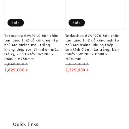
Sale
Sale
Tekkashop GVVP210 Bàn chân
Tekkashop GVVP270 Bàn chân
tam giác 1m2 gỗ công nghiệp
tam giác 1m2 gỗ công nghiệp
phủ Melamine màu trắng,
phủ Melamine, khung thép
khung thép sơn tĩnh điện màu
sơn tĩnh điện màu trắng, kích
trắng, kích thước: W1200 x
thước: W1200 x D600 x
D600 x H750mm
H750mm
Regular
Regular
3,048,000 ₫
3,882,000 ₫
price
Sale
1,829,000 ₫
price
Sale
2,329,000 ₫
price
price
Quick links