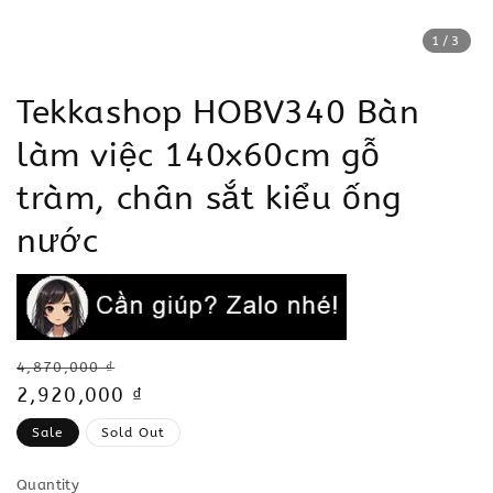
1
/3
Tekkashop HOBV340 Bàn
làm việc 140x60cm gỗ
tràm, chân sắt kiểu ống
nước
Regular
4,870,000 ₫
price
Sale
2,920,000 ₫
price
Sale
Sold Out
Quantity