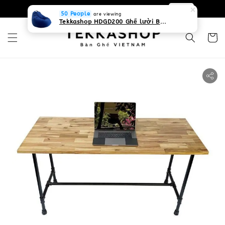
0931268840 Liên hệ với chúng tôi
Zalo
50 People
are viewing
Tekkashop HDGD200 Ghế lười Beanbag form truyền thống, chất liệu Olefin canvas kháng nước, màu xanh biển, có thể sử dụng trong nhà và cả ngoài trời, có quai xách