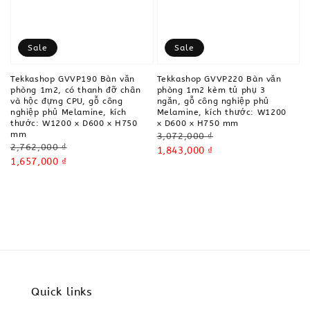
Sale
Sale
Tekkashop GVVP190 Bàn văn
Tekkashop GVVP220 Bàn văn
phòng 1m2, có thanh đỡ chân
phòng 1m2 kèm tủ phụ 3
và hộc đựng CPU, gỗ công
ngăn, gỗ công nghiệp phủ
nghiệp phủ Melamine, kích
Melamine, kích thước: W1200
thước: W1200 x D600 x H750
x D600 x H750 mm
mm
Regular
3,072,000 ₫
Regular
2,762,000 ₫
price
Sale
1,843,000 ₫
price
Sale
1,657,000 ₫
price
price
Quick links