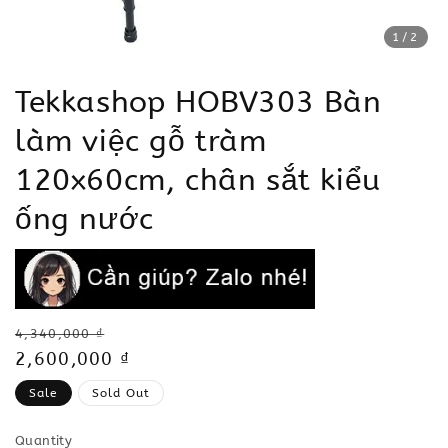
1
/2
Tekkashop HOBV303 Bàn
làm việc gỗ tràm
120x60cm, chân sắt kiểu
ống nước
Regular
4,340,000 ₫
price
Sale
2,600,000 ₫
price
Sale
Sold Out
Quantity