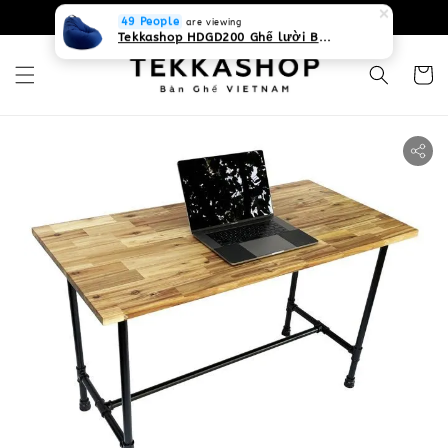
0931268840 Liên hệ với chúng tôi
Zalo
49 People
are viewing
Tekkashop HDGD200 Ghế lười Beanbag form truyền thống, chất liệu Olefin canvas kháng nước, màu xanh biển, có thể sử dụng trong nhà và cả ngoài trời, có quai xách