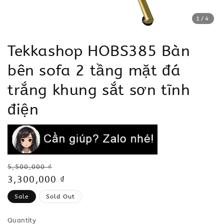
1
/4
Tekkashop HOBS385 Bàn
bên sofa 2 tầng mặt đá
trắng khung sắt sơn tĩnh
điện
Regular
5,500,000 ₫
price
Sale
3,300,000 ₫
price
Sale
Sold Out
Quantity