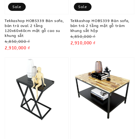
Sale
Sale
Tekkashop HOBS339 Bàn sofa,
Tekkashop HOBS339 Bàn sofa,
bàn trà oval 2 tầng
bàn trà 2 tầng mặt gỗ tràm
120x60x60cm mặt gỗ cao su
khung sắt hộp
khung sắt
Regular
4,850,000 ₫
Regular
4,850,000 ₫
price
Sale
2,910,000 ₫
price
Sale
2,910,000 ₫
price
price