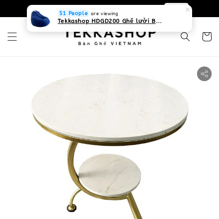
0931268840 Liên hệ với chúng tôi
Zalo
51 People
are viewing
Tekkashop HDGD200 Ghế lười Beanbag form truyền thống, chất liệu Olefin canvas kháng nước, màu xanh biển, có thể sử dụng trong nhà và cả ngoài trời, có quai xách