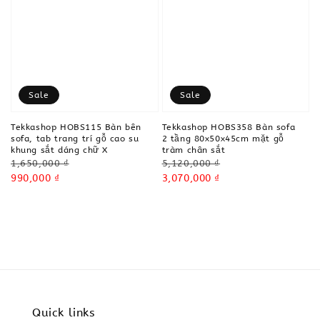
Sale
Sale
Tekkashop HOBS115 Bàn bên
Tekkashop HOBS358 Bàn sofa
sofa, tab trang trí gỗ cao su
2 tầng 80x50x45cm mặt gỗ
khung sắt dáng chữ X
tràm chân sắt
Regular
Regular
1,650,000 ₫
5,120,000 ₫
price
Sale
990,000 ₫
price
Sale
3,070,000 ₫
price
price
Quick links