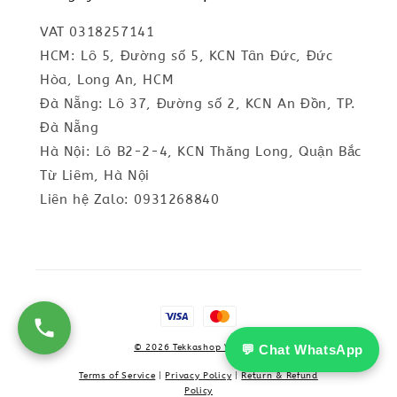
VAT 0318257141
HCM: Lô 5, Đường số 5, KCN Tân Đức, Đức
Hòa, Long An, HCM
Đà Nẵng: Lô 37, Đường số 2, KCN An Đồn, TP.
Đà Nẵng
Hà Nội: Lô B2-2-4, KCN Thăng Long, Quận Bắc
Từ Liêm, Hà Nội
Liên hệ Zalo: 0931268840
💬 Chat WhatsApp
© 2026 Tekkashop Vietnam
Terms of Service
|
Privacy Policy
|
Return & Refund
Policy