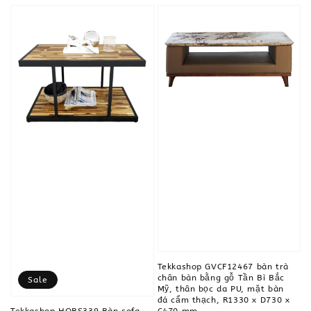
Tekkashop GVCF12467 bàn trà
chân bàn bằng gỗ Tần Bì Bắc
Sale
Mỹ, thân bọc da PU, mặt bàn
đá cẩm thạch, R1330 x D730 x
C470 mm