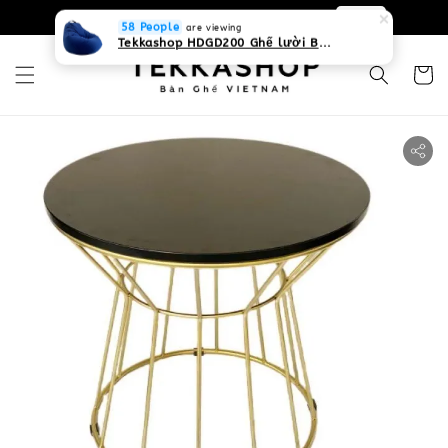
0931268840 Liên hệ với chúng tôi
Zalo
58 People
are viewing
Tekkashop HDGD200 Ghế lười Beanbag form truyền thống, chất liệu Olefin canvas kháng nước, màu xanh biển, có thể sử dụng trong nhà và cả ngoài trời, có quai xách