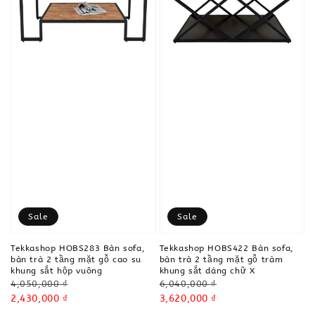
Sale
Sale
Tekkashop HOBS283 Bàn sofa,
Tekkashop HOBS422 Bàn sofa,
bàn trà 2 tầng mặt gỗ cao su
bàn trà 2 tầng mặt gỗ tràm
khung sắt hộp vuông
khung sắt dáng chữ X
Regular
Regular
4,050,000 ₫
6,040,000 ₫
price
Sale
2,430,000 ₫
price
Sale
3,620,000 ₫
price
price