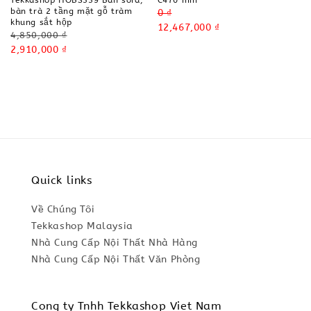
Tekkashop HOBS339 Bàn sofa,
bàn trà 2 tầng mặt gỗ tràm
Regular
0 ₫
khung sắt hộp
price
Sale
12,467,000 ₫
Regular
4,850,000 ₫
price
price
Sale
2,910,000 ₫
price
Quick links
Về Chúng Tôi
Tekkashop Malaysia
Nhà Cung Cấp Nội Thất Nhà Hàng
Nhà Cung Cấp Nội Thất Văn Phòng
Cong ty Tnhh Tekkashop Viet Nam