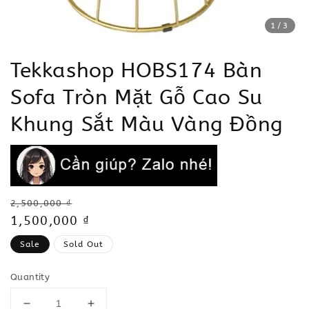
1
/3
Tekkashop HOBS174 Bàn
Sofa Tròn Mặt Gỗ Cao Su
Khung Sắt Màu Vàng Đồng
Regular
2,500,000 ₫
price
Sale
1,500,000 ₫
price
Sale
Sold Out
Quantity